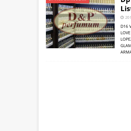
[ 22 Ocak 2024 ]
Lis
PARFÜM KODLAR
20 
[ 31 Temmuz 202
D16 
LOVE
LOPE
GLAM
ARMA