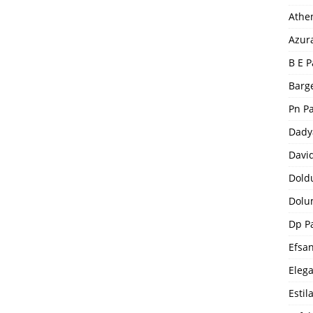
Athe
Azur
B E P
Barge
Pn P
Dady
Davi
Dold
Dolu
Dp P
Efsa
Eleg
Estil