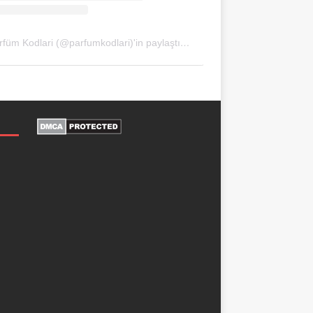
Parfüm Kodlari (@parfumkodlari)'in paylaştığı bir gönderi