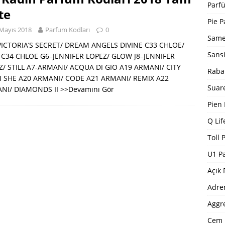
Bargello Parfüm Kodları 2024 Güncel Tam Liste
BARGELLO
Parfü
te
I
Pie P
Mayıs 2018
Parfum Kodları
0
5 ]
Dp Parfüm Kodları 2025
DP PARFÜM KODLARI
Same
VICTORIA’S SECRET/ DREAM ANGELS DIVINE C33 CHLOE/
Sans
 C34 CHLOE G6–JENNIFER LOPEZ/ GLOW J8–JENNIFER
Z/ STILL A7-ARMANI/ ACQUA DI GIO A19 ARMANI/ CITY
Raba
 SHE A20 ARMANI/ CODE A21 ARMANI/ REMIX A22
Suar
NI/ DIAMONDS II
>>Devamını Gör
Pien
Q Lif
Toll 
U1 P
Açık 
Adre
Aggr
Cem 