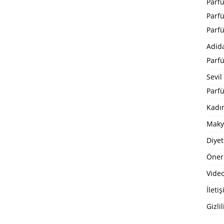
Parf
Parf
Parf
Adid
Parf
Sevil
Parfü
Kadı
Maky
Diyet
Öneri
Video
İleti
Gizlil