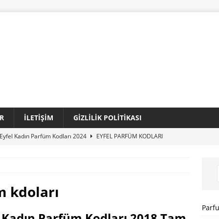
R
İLETIŞIM
GIZLILIK POLITIKASI
Eyfel Kadın Parfüm Kodları 2024
EYFEL PARFÜM KODLARI
Loris Kadın Parfüm Kodları 2024 Tam Liste
LORIS PARFÜM
Sansiro Parfüm Kodları 2024 Güncel Tam Liste
SANSIRO
m kdoları
I
Parf
 Kadın Parfüm Kodları 2018 Tam