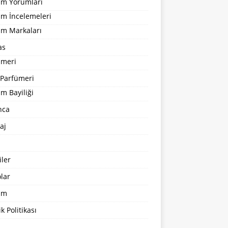
um Yorumları
üm İncelemeleri
üm Markaları
as
ümeri
 Parfümeri
m Bayiliği
nca
aj
ler
lar
şim
ik Politikası