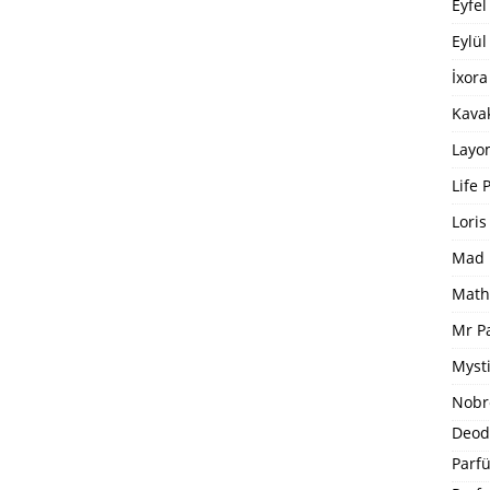
Eyfel
Eylül
İxora
Kavak
Layo
Life 
Loris
Mad 
Math
Mr P
Mysti
Nobr
Deod
Parfü