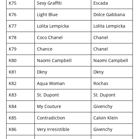
K75
Sexy Graffiti
Escada
K76
Light Blue
Dolce Gabbana
K77
Lolita Lempicka
Lolita Lempicka
K78
Coco Chanel
Chanel
K79
Chance
Chanel
K80
Naomi Campbell
Naomi Campbell
K81
Dkny
Dkny
K82
Aqua Woman
Rochas
K83
St. Dupont
St. Dupont
K84
My Couture
Givenchy
K85
Contradiction
Calvin Klein
K86
Very Irresistible
Givenchy