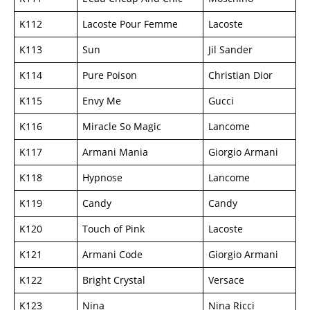
K112
Lacoste Pour Femme
Lacoste
K113
Sun
Jil Sander
K114
Pure Poison
Christian Dior
K115
Envy Me
Gucci
K116
Miracle So Magic
Lancome
K117
Armani Mania
Giorgio Armani
K118
Hypnose
Lancome
K119
Candy
Candy
K120
Touch of Pink
Lacoste
K121
Armani Code
Giorgio Armani
K122
Bright Crystal
Versace
K123
Nina
Nina Ricci