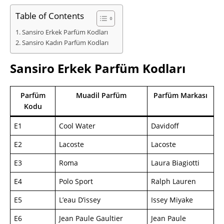
Table of Contents
Sansiro Erkek Parfüm Kodları
Sansiro Kadın Parfüm Kodları
Sansiro Erkek Parfüm Kodları
Parfüm
Muadil Parfüm
Parfüm Markası
Kodu
E1
Cool Water
Davidoff
E2
Lacoste
Lacoste
E3
Roma
Laura Biagiotti
E4
Polo Sport
Ralph Lauren
E5
L’eau D’issey
Issey Miyake
E6
Jean Paule Gaultier
Jean Paule