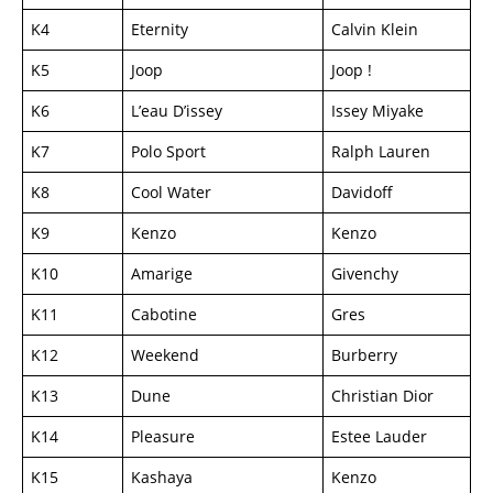
K4
Eternity
Calvin Klein
K5
Joop
Joop !
K6
L’eau D’issey
Issey Miyake
K7
Polo Sport
Ralph Lauren
K8
Cool Water
Davidoff
K9
Kenzo
Kenzo
K10
Amarige
Givenchy
K11
Cabotine
Gres
K12
Weekend
Burberry
K13
Dune
Christian Dior
K14
Pleasure
Estee Lauder
K15
Kashaya
Kenzo