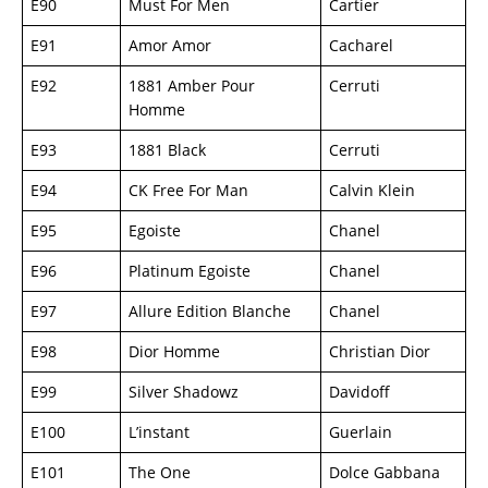
E90
Must For Men
Cartier
E91
Amor Amor
Cacharel
E92
1881 Amber Pour
Cerruti
Homme
E93
1881 Black
Cerruti
E94
CK Free For Man
Calvin Klein
E95
Egoiste
Chanel
E96
Platinum Egoiste
Chanel
E97
Allure Edition Blanche
Chanel
E98
Dior Homme
Christian Dior
E99
Silver Shadowz
Davidoff
E100
L’instant
Guerlain
E101
The One
Dolce Gabbana