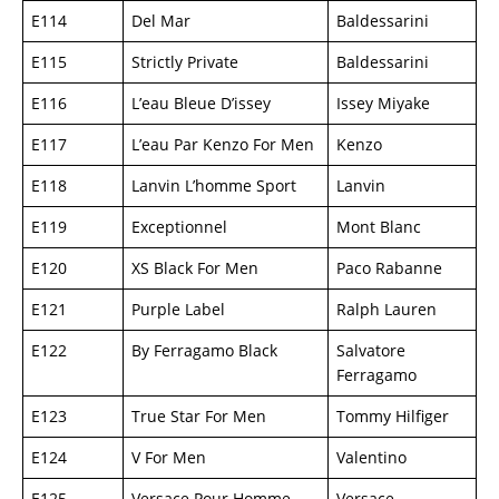
E114
Del Mar
Baldessarini
E115
Strictly Private
Baldessarini
E116
L’eau Bleue D’issey
Issey Miyake
E117
L’eau Par Kenzo For Men
Kenzo
E118
Lanvin L’homme Sport
Lanvin
E119
Exceptionnel
Mont Blanc
E120
XS Black For Men
Paco Rabanne
E121
Purple Label
Ralph Lauren
E122
By Ferragamo Black
Salvatore
Ferragamo
E123
True Star For Men
Tommy Hilfiger
E124
V For Men
Valentino
E125
Versace Pour Homme
Versace