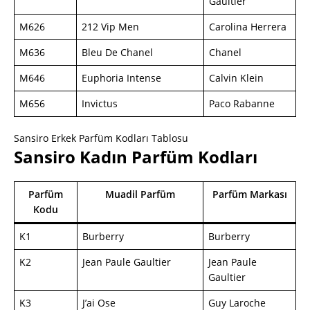
Gaultier
M626
212 Vip Men
Carolina Herrera
M636
Bleu De Chanel
Chanel
M646
Euphoria Intense
Calvin Klein
M656
Invictus
Paco Rabanne
Sansiro Erkek Parfüm Kodları Tablosu
Sansiro Kadın Parfüm Kodları
Parfüm
Muadil Parfüm
Parfüm Markası
Kodu
K1
Burberry
Burberry
K2
Jean Paule Gaultier
Jean Paule
Gaultier
K3
J’ai Ose
Guy Laroche