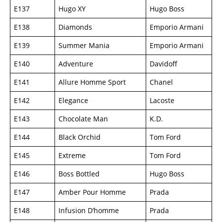
E137
Hugo XY
Hugo Boss
E138
Diamonds
Emporio Armani
E139
Summer Mania
Emporio Armani
E140
Adventure
Davidoff
E141
Allure Homme Sport
Chanel
E142
Elegance
Lacoste
E143
Chocolate Man
K.D.
E144
Black Orchid
Tom Ford
E145
Extreme
Tom Ford
E146
Boss Bottled
Hugo Boss
E147
Amber Pour Homme
Prada
E148
Infusion D’homme
Prada