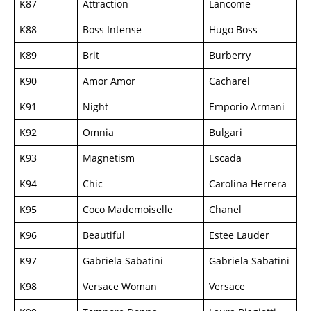
K87
Attraction
Lancome
K88
Boss Intense
Hugo Boss
K89
Brit
Burberry
K90
Amor Amor
Cacharel
K91
Night
Emporio Armani
K92
Omnia
Bulgari
K93
Magnetism
Escada
K94
Chic
Carolina Herrera
K95
Coco Mademoiselle
Chanel
K96
Beautiful
Estee Lauder
K97
Gabriela Sabatini
Gabriela Sabatini
K98
Versace Woman
Versace