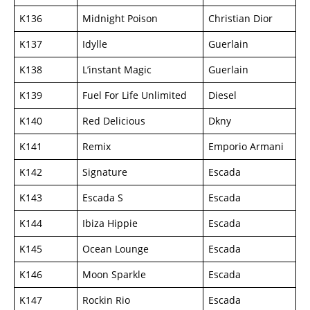
K136
Midnight Poison
Christian Dior
K137
Idylle
Guerlain
K138
L’instant Magic
Guerlain
K139
Fuel For Life Unlimited
Diesel
K140
Red Delicious
Dkny
K141
Remix
Emporio Armani
K142
Signature
Escada
K143
Escada S
Escada
K144
Ibiza Hippie
Escada
K145
Ocean Lounge
Escada
K146
Moon Sparkle
Escada
K147
Rockin Rio
Escada