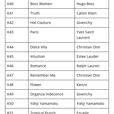
K40
Boss Women
Hugo Boss
K41
Truth
Calvin Klein
K42
Hot Couture
Givenchy
K43
Paris
Yves Saint
Laurent
K44
Dolce Vita
Christian Dior
K45
Intuition
Estee Lauder
K46
Romance
Ralph Lauren
K47
Remember Me
Christian Dior
K48
Flower
Kenzo
K49
Organza Indecence
Givenchy
K50
Yohji Yamamoto
Yohji Yamamoto
K51
Tropical Punch
Escada