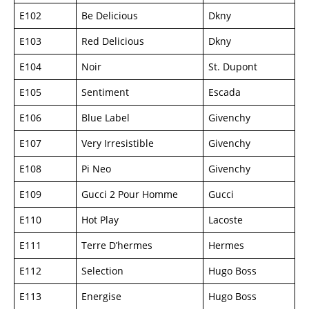
E102
Be Delicious
Dkny
E103
Red Delicious
Dkny
E104
Noir
St. Dupont
E105
Sentiment
Escada
E106
Blue Label
Givenchy
E107
Very Irresistible
Givenchy
E108
Pi Neo
Givenchy
E109
Gucci 2 Pour Homme
Gucci
E110
Hot Play
Lacoste
E111
Terre D’hermes
Hermes
E112
Selection
Hugo Boss
E113
Energise
Hugo Boss