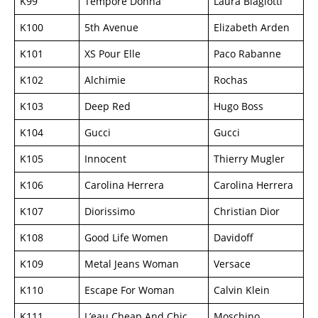
K99
Tempore Donna
Laura Biagiotti
K100
5th Avenue
Elizabeth Arden
K101
XS Pour Elle
Paco Rabanne
K102
Alchimie
Rochas
K103
Deep Red
Hugo Boss
K104
Gucci
Gucci
K105
Innocent
Thierry Mugler
K106
Carolina Herrera
Carolina Herrera
K107
Diorissimo
Christian Dior
K108
Good Life Women
Davidoff
K109
Metal Jeans Woman
Versace
K110
Escape For Woman
Calvin Klein
K111
L’eau Cheap And Chic
Moschino