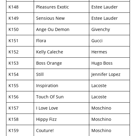
K148
Pleasures Exotic
Estee Lauder
K149
Sensious New
Estee Lauder
K150
Ange Ou Demon
Givenchy
K151
Flora
Gucci
K152
Kelly Caleche
Hermes
K153
Boss Orange
Hugo Boss
K154
Still
Jennifer Lopez
K155
Inspiration
Lacoste
K156
Touch Of Sun
Lacoste
K157
I Love Love
Moschino
K158
Hippy Fizz
Moschino
K159
Couture!
Moschino