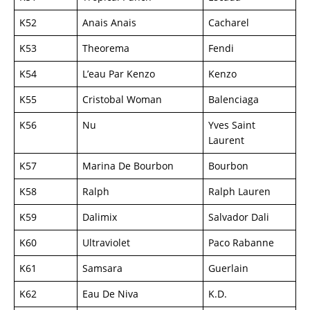
K52
Anais Anais
Cacharel
K53
Theorema
Fendi
K54
L’eau Par Kenzo
Kenzo
K55
Cristobal Woman
Balenciaga
K56
Nu
Yves Saint
Laurent
K57
Marina De Bourbon
Bourbon
K58
Ralph
Ralph Lauren
K59
Dalimix
Salvador Dali
K60
Ultraviolet
Paco Rabanne
K61
Samsara
Guerlain
K62
Eau De Niva
K.D.