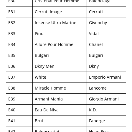
E30
Cristobal Pour Homme
Balenciaga
E31
Cerruti Image
Cerruti
E32
Insense Ultra Marine
Givenchy
E33
Pino
Vidal
E34
Allure Pour Homme
Chanel
E35
Bulgari
Bulgari
E36
Dkny Men
Dkny
E37
White
Emporio Armani
E38
Miracle Homme
Lancome
E39
Armani Mania
Giorgio Armani
E40
Eau De Niva
K.D.
E41
Brut
Faberge
E42
Baldessarini
Hugo Boss