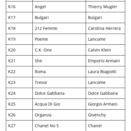
K16
Angel
Thierry Mugler
K17
Bulgari
Bulgari
K18
212 Femme
Carolina Herrera
K19
Poeme
Lancome
K20
C.K. One
Calvin Klein
K21
She
Emporio Armani
K22
Roma
Laura Biagiotti
K23
Tresor
Lancome
K24
Dolce Gabbana
Dolce Gabbana
K25
Acqua Di Gio
Giorgio Armani
K26
Organza
Givenchy
K27
Chanel No 5
Chanel