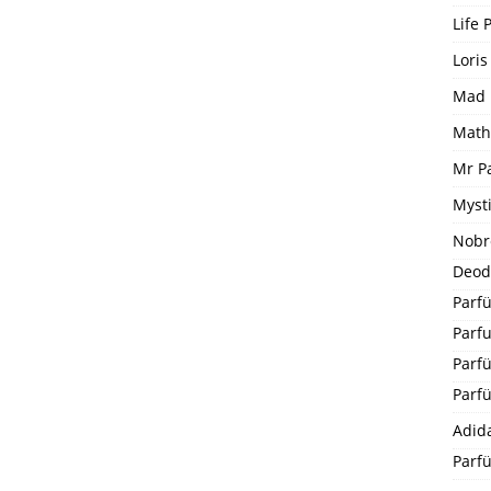
Life 
Loris
Mad 
Math
Mr P
Mysti
Nobr
Deod
Parfü
Parf
Parf
Parf
Adid
Parf