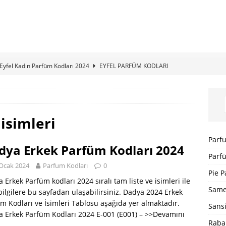
Eyfel Kadın Parfüm Kodları 2024
EYFEL PARFÜM KODLARI
Loris Kadın Parfüm Kodları 2024 Tam Liste
LORIS PARFÜM
Sansiro Parfüm Kodları 2024 Güncel Tam Liste
SANSIRO
isimleri
I
Parf
dya Erkek Parfüm Kodları 2024
Bargello Parfüm Kodları 2024 Güncel Tam Liste
BARGELLO
Parfü
Ocak 2024
Parfum Kodları
0
I
Pie P
 Erkek Parfüm kodları 2024 sıralı tam liste ve isimleri ile
5 ]
Dp Parfüm Kodları 2025
DP PARFÜM KODLARI
Same
i bilgilere bu sayfadan ulaşabilirsiniz. Dadya 2024 Erkek
m Kodları ve İsimleri Tablosu aşağıda yer almaktadır.
Sans
 Erkek Parfüm Kodları 2024 E-001 (E001) –
>>Devamını
Raba