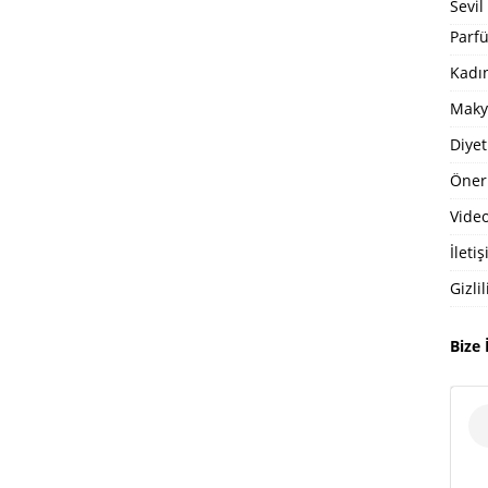
Sevil
Parfü
Kadı
Maky
Diyet
Öneri
Video
İleti
Gizlil
Bize 