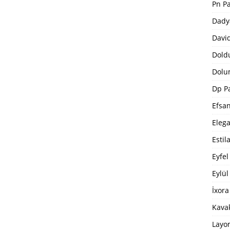
Pn P
Dady
Davi
Dold
Dolu
Dp P
Efsa
Eleg
Estil
Eyfel
Eylül
İxora
Kavak
Layo