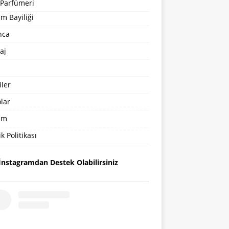
 Parfümeri
m Bayiliği
nca
aj
ler
lar
şim
ik Politikası
İnstagramdan Destek Olabilirsiniz