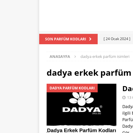
[ 24 Ocak 2024 ]
SON PARFÜM KODLARI
[ 24 Ocak 2024 ]
ANASAYFA
dadya erkek parfüm isimleri
KODLARI
[ 23 Ocak 2024 ]
dadya erkek parfüm 
PARFÜM KODLAR
Da
DADYA PARFÜM KODLARI
[ 22 Ocak 2024 ]
13 
PARFÜM KODLAR
Dadya
[ 31 Temmuz 202
ilgil
Parfü
Dadya
Gör