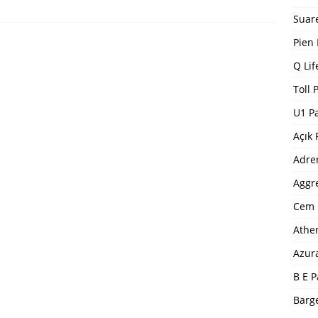
Suar
Pien
Q Lif
Toll 
U1 P
Açık 
Adre
Aggr
Cem 
Athe
Azur
B E P
Barge