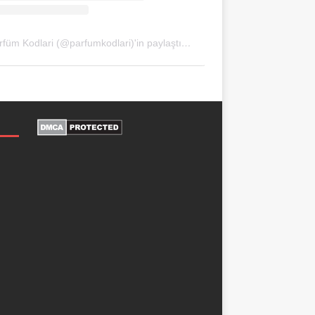
Parfüm Kodlari (@parfumkodlari)'in paylaştığı bir gönderi