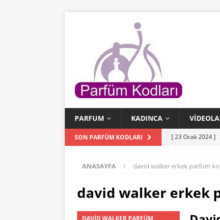
PARFUM
KADINCA
VIDEOLA
[ 23 Ocak 2024 ]
SON PARFÜM KODLARI
PARFÜM KODLAR
ANASAYFA
david walker erkek parfüm ko
[ 22 Ocak 2024 ]
PARFÜM KODLAR
david walker erkek 
[ 31 Temmuz 202
Davi
DAVID WALKER PARFÜM