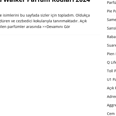
Eyfel Kadın Parfüm Kodları 2024
EYFEL PARFÜM KODLARI
Parfü
Loris Kadın Parfüm Kodları 2024 Tam Liste
LORIS PARFÜM
Pie P
e isimlerini bu sayfada sizler için topladım. Oldukça
Same
üren ve cezbedici kokularıyla tanınmaktadır. Açık
dilen parfümler arasında
>>Devamını Gör
Sans
Raba
Suar
Pien
Q Lif
Toll 
U1 P
Açık 
Adre
Aggr
Cem 