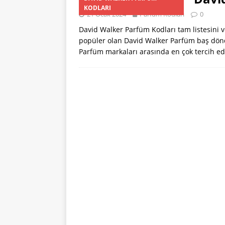
[ 24 Ocak 2024 ]
KODLARI
21 Ocak 2024
Parfum Kodları
0
[ 24 Ocak 2024 ]
David Walker Parfüm Kodları tam listesini v
KODLARI
popüler olan David Walker Parfüm baş dönd
Parfüm markaları arasında en çok tercih e