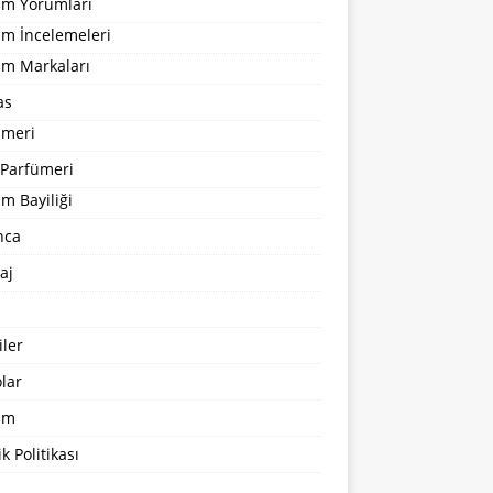
um Yorumları
üm İncelemeleri
üm Markaları
as
ümeri
 Parfümeri
m Bayiliği
nca
aj
ler
lar
şim
ik Politikası