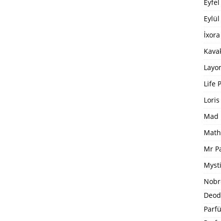
Eyfel
Eylül
İxora
Kavak
Layo
Life 
Loris
Mad 
Math
Mr P
Mysti
Nobr
Deod
Parfü