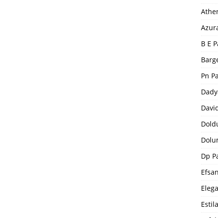
Athe
Azur
B E P
Barge
Pn P
Dady
Davi
Dold
Dolu
Dp P
Efsa
Eleg
Estil