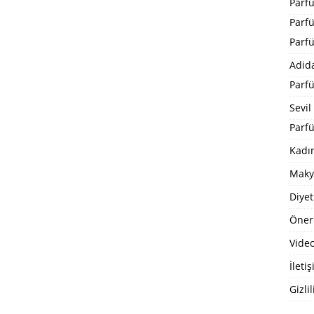
Parf
Parf
Parf
Adid
Parf
Sevil
Parfü
Kadı
Maky
Diyet
Öneri
Video
İleti
Gizlil