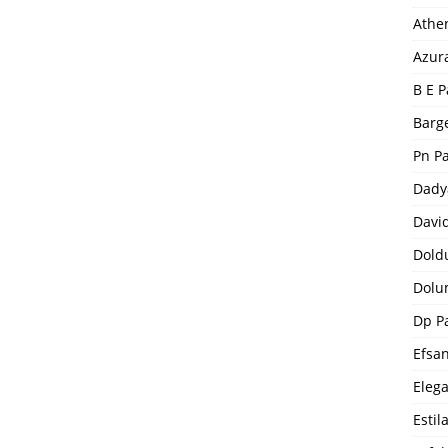
Athe
Azur
B E P
Barge
Pn P
Dady
Davi
Dold
Dolu
Dp P
Efsa
Eleg
Estil