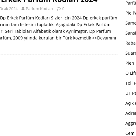
Bargello Parfüm Kodları 2024 Güncel Tam Liste
BARGELLO
Parfü
Ocak 2024
Parfum Kodları
0
I
Pie P
Dp Erkek Parfüm Kodları Sizler için 2024 Dp erkek parfüm
5 ]
Dp Parfüm Kodları 2025
DP PARFÜM KODLARI
Same
rının tam listesini topladık. Aşağıdaki Dp Erkek Parfüm
rı Seri Tabloları Alfabetik olarak Ayrılmıştır. Dp Parfüm
Sans
rfüm, 2009 yılında kurulan bir Türk kozmetik
>>Devamını
Raba
Suar
Pien
Q Lif
Toll 
U1 P
Açık 
Adre
Aggr
Cem 