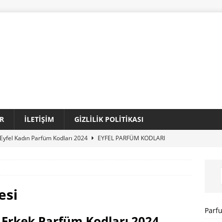
R
İLETIŞIM
GIZLILIK POLITIKASI
Eyfel Kadın Parfüm Kodları 2024
EYFEL PARFÜM KODLARI
Loris Kadın Parfüm Kodları 2024 Tam Liste
LORIS PARFÜM
Sansiro Parfüm Kodları 2024 Güncel Tam Liste
SANSIRO
esi
I
Parf
 Erkek Parfüm Kodları 2024