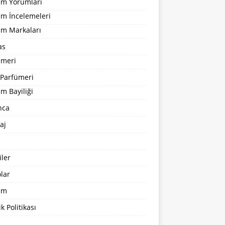
um Yorumları
üm İncelemeleri
üm Markaları
as
ümeri
 Parfümeri
m Bayiliği
nca
aj
ler
lar
şim
ik Politikası