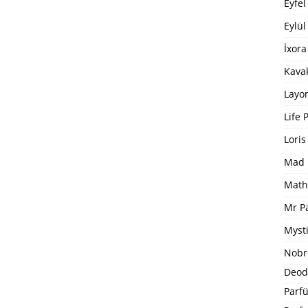
Eyfel
Eylül
İxora
Kavak
Layo
Life 
Loris
Mad 
Math
Mr P
Mysti
Nobr
Deod
Parfü