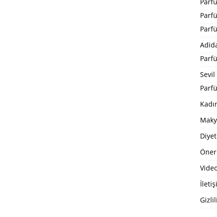
Parf
Parf
Parf
Adid
Parf
Sevil
Parfü
Kadı
Maky
Diyet
Öneri
Video
İleti
Gizlil