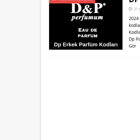
[ 22 Ocak 2024 ]
21 
PARFÜM KODLAR
2024 
[ 31 Temmuz 202
kodla
Kodla
Dp Pa
Gör