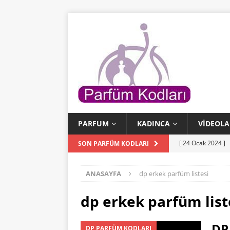
PARFUM
KADINCA
VIDEOLA
[ 24 Ocak 2024 ]
SON PARFÜM KODLARI
[ 24 Ocak 2024 ]
ANASAYFA
dp erkek parfüm listesi
KODLARI
[ 23 Ocak 2024 ]
dp erkek parfüm list
PARFÜM KODLAR
DP
DP PARFÜM KODLARI