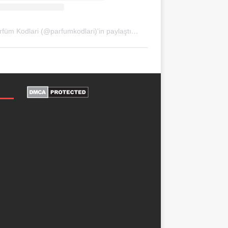
Parfüm Kodlari (@parfumkodlari)'in paylaştığı bir gönderi