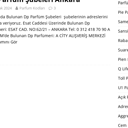
Bargello Parfüm Kodları 2024 Güncel Tam Liste
BARGELLO
Parfü
ak 2024
Parfum Kodları
3
I
Pie P
da Bulunan Dp Parfüm Şubeleri şubelerinin adreslerini
5 ]
Dp Parfüm Kodları 2025
DP PARFÜM KODLARI
Same
a veriyoruz. Esat Caddesi Üzerinde Bulunan Dp
eri: ESAT CAD. NO:62/21 – ANKARA Tel: 0 312 418 70 90 A
Sans
VM’de Bulunan Dp Parfümeri: A CİTY ALIŞVERİŞ MERKEZİ
Raba
mını Gör
Suar
Pien
Q Lif
Toll 
U1 P
Açık 
Adre
Aggr
Cem 