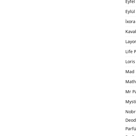
Eyfel
Eylül
İxora
Kavak
Layo
Life 
Loris
Mad 
Math
Mr P
Mysti
Nobr
Deod
Parfü