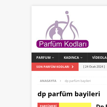
PARFUM
KADINCA
VIDEOLA
[ 24 Ocak 2024 ]
SON PARFÜM KODLARI
[ 24 Ocak 2024 ]
ANASAYFA
dp parfüm bayileri
KODLARI
[ 23 Ocak 2024 ]
dp parfüm bayileri
PARFÜM KODLAR
Dp 
PARFÜMERI