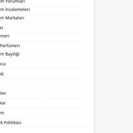
um Yorumları
üm İncelemeleri
üm Markaları
as
ümeri
 Parfümeri
m Bayiliği
nca
aj
ler
lar
şim
ik Politikası