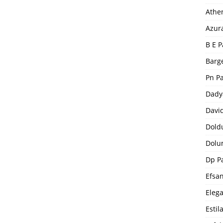
Athe
Azur
B E P
Barge
Pn P
Dady
Davi
Dold
Dolu
Dp P
Efsa
Eleg
Estil