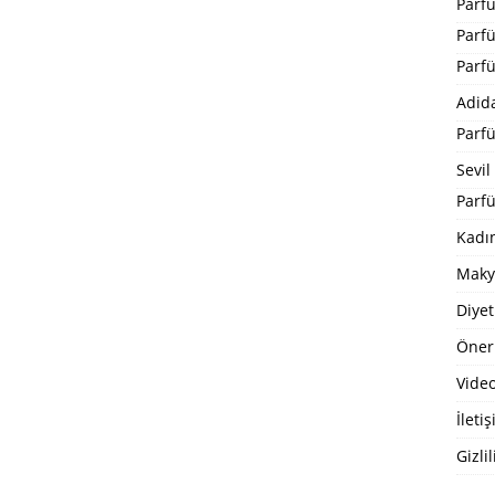
Parf
Parf
Parf
Adid
Parf
Sevil
Parfü
Kadı
Maky
Diyet
Öneri
Video
İleti
Gizlil