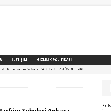
R
İLETIŞIM
GIZLILIK POLITIKASI
Eyfel Kadın Parfüm Kodları 2024
EYFEL PARFÜM KODLARI
Loris Kadın Parfüm Kodları 2024 Tam Liste
LORIS PARFÜM
Sansiro Parfüm Kodları 2024 Güncel Tam Liste
SANSIRO
I
Parf
Parfüm Şubeleri Ankara