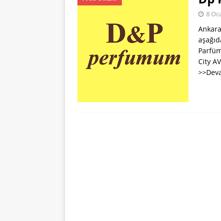
[ 22 Ocak 2024 ]
8 Oc
PARFÜM KODLAR
Ankara
[ 31 Temmuz 202
aşağıd
Parfüm
City A
>>Deva