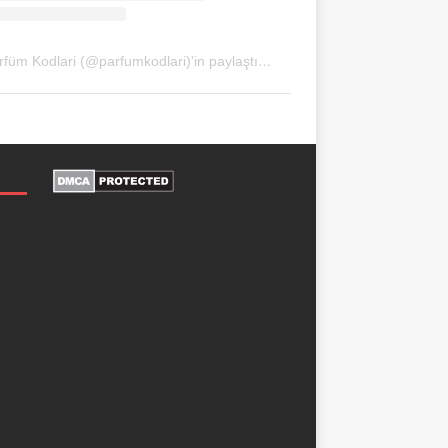
Parfüm Kodlari (@parfumkodlari)'in paylaştığı bir gönderi