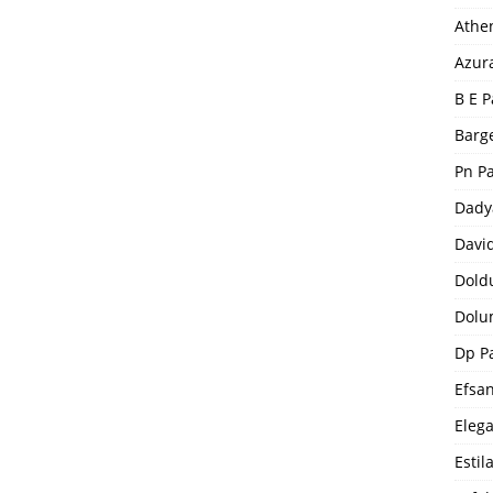
Athe
Azur
B E P
Barge
Pn P
Dady
Davi
Dold
Dolu
Dp P
Efsa
Eleg
Estil