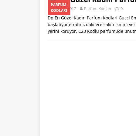
[ 22 Ocak 2024 ]
PARFÜM
26 Mart 2017
Parfum Kodları
0
KODLARI
PARFÜM KODLAR
Dp En Güzel Kadın Parfum Kodlari Gucci E
[ 31 Temmuz 202
başlatıyor etrafınızdakilere sakın ismini ve
yerini koruyor. C23 Kodlu parfümüde unu