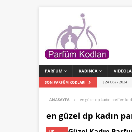
PARFUM
KADINCA
VIDEOLA
[ 24 Ocak 2024 ]
SON PARFÜM KODLARI
[ 24 Ocak 2024 ]
ANASAYFA
en güzel dp kadın parfüm kodl
KODLARI
[ 23 Ocak 2024 ]
en güzel dp kadın pa
PARFÜM KODLAR
Dp En Güzel Kadın Parfu
DP