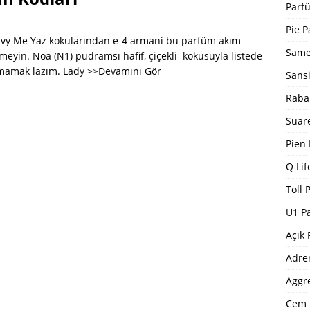
Bargello Parfüm Kodları 2024 Güncel Tam Liste
BARGELLO
Parfü
I
Pie P
nvy Me Yaz kokularından e-4 armani bu parfüm akım
5 ]
Dp Parfüm Kodları 2025
DP PARFÜM KODLARI
Same
rmeyin. Noa (N1) pudramsı hafif, çiçekli kokusuyla listede
tmamak lazım. Lady
>>Devamını Gör
Sans
Raba
Suar
Pien
Q Lif
Toll 
U1 P
Açık 
Adre
Aggr
Cem 