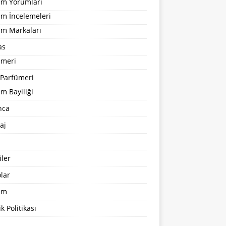
um Yorumları
üm İncelemeleri
üm Markaları
as
ümeri
 Parfümeri
m Bayiliği
nca
aj
ler
lar
şim
ik Politikası