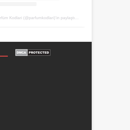
Parfüm Kodlari (@parfumkodlari)'in paylaştığı bir gönderi