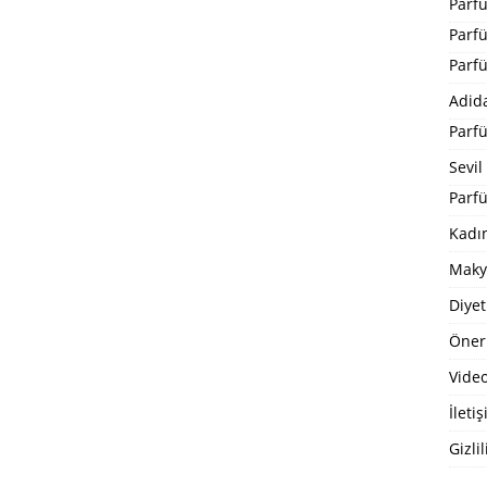
Parf
Parf
Parf
Adid
Parf
Sevil
Parfü
Kadı
Maky
Diyet
Öneri
Video
İleti
Gizlil