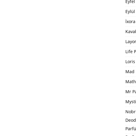
Eyfel
Eylül
İxora
Kavak
Layo
Life 
Loris
Mad 
Math
Mr P
Mysti
Nobr
Deod
Parfü