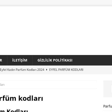
R
İLETIŞIM
GIZLILIK POLITIKASI
Eyfel Kadın Parfüm Kodları 2024
EYFEL PARFÜM KODLARI
Loris Kadın Parfüm Kodları 2024 Tam Liste
LORIS PARFÜM
arı
Sansiro Parfüm Kodları 2024 Güncel Tam Liste
SANSIRO
rfüm kodları
I
Parf
m Kodları