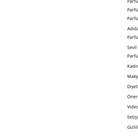
Parf
Parf
Parf
Adid
Parf
Sevil
Parfü
Kadı
Maky
Diyet
Öneri
Video
İleti
Gizlil