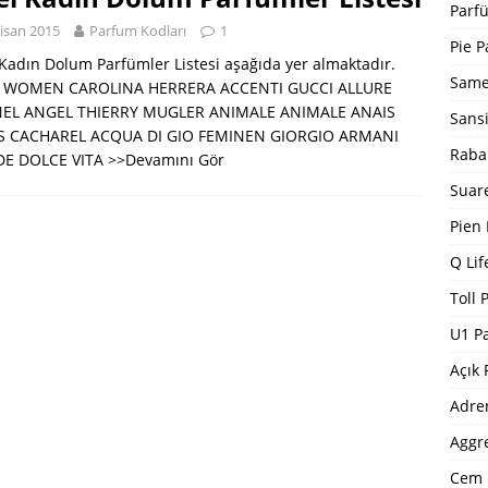
Bargello Parfüm Kodları 2024 Güncel Tam Liste
BARGELLO
Parfü
isan 2015
Parfum Kodları
1
I
Pie P
Kadın Dolum Parfümler Listesi aşağıda yer almaktadır.
5 ]
Dp Parfüm Kodları 2025
DP PARFÜM KODLARI
Same
– WOMEN CAROLINA HERRERA ACCENTI GUCCI ALLURE
EL ANGEL THIERRY MUGLER ANIMALE ANIMALE ANAIS
Sans
S CACHAREL ACQUA DI GIO FEMINEN GIORGIO ARMANI
Raba
DE DOLCE VITA
>>Devamını Gör
Suar
Pien
Q Lif
Toll 
U1 P
Açık 
Adre
Aggr
Cem 