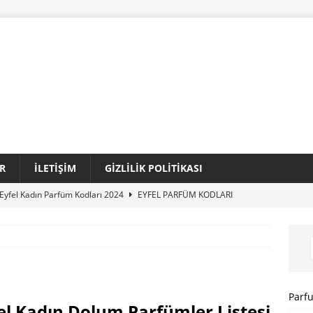
R
İLETIŞIM
GIZLILIK POLITIKASI
Eyfel Kadın Parfüm Kodları 2024
EYFEL PARFÜM KODLARI
Loris Kadın Parfüm Kodları 2024 Tam Liste
LORIS PARFÜM
Sansiro Parfüm Kodları 2024 Güncel Tam Liste
SANSIRO
I
Parf
el Kadın Dolum Parfümler Listesi