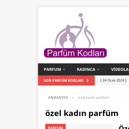
PARFUM
KADINCA
VIDEOLA
[ 24 Ocak 2024 ]
SON PARFÜM KODLARI
[ 24 Ocak 2024 ]
ANASAYFA
özel kadın parfüm
KODLARI
[ 23 Ocak 2024 ]
özel kadın parfüm
PARFÜM KODLAR
Öz
PARFUM