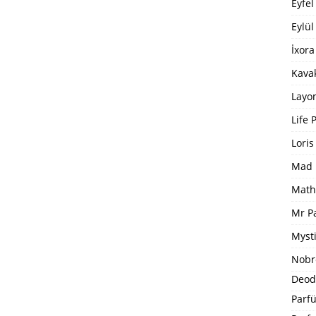
Eyfel
Eylül
İxora
Kavak
Layo
Life 
Loris
Mad 
Math
Mr P
Mysti
Nobr
Deod
Parfü