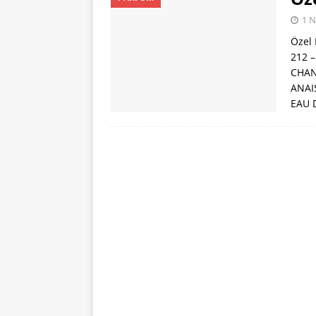
[ 22 Ocak 2024 ]
1 N
PARFÜM KODLAR
Özel 
[ 31 Temmuz 202
212 
CHAN
ANAI
EAU 