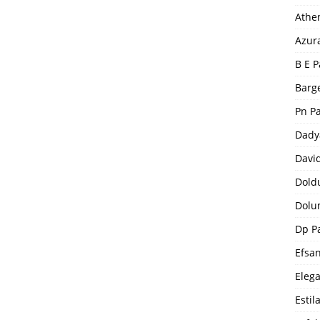
Athe
Azur
B E P
Barge
Pn P
Dady
Davi
Dold
Dolu
Dp P
Efsa
Eleg
Estil