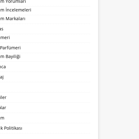
um Yorumları
üm İncelemeleri
üm Markaları
as
ümeri
 Parfümeri
m Bayiliği
nca
aj
ler
lar
şim
ik Politikası