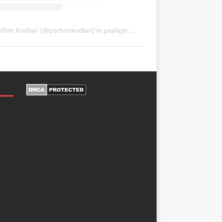
Parfüm Kodlari (@parfumkodlari)'in paylaştığı bir gönderi