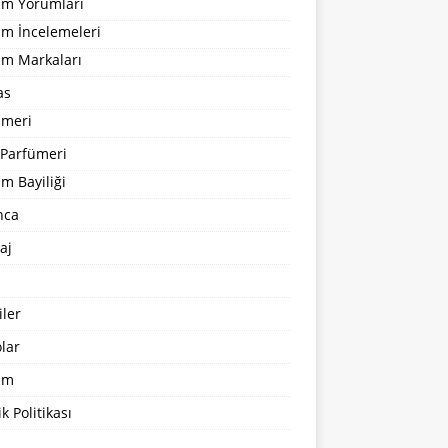
um Yorumları
üm İncelemeleri
üm Markaları
as
ümeri
 Parfümeri
m Bayiliği
nca
aj
ler
lar
şim
ik Politikası