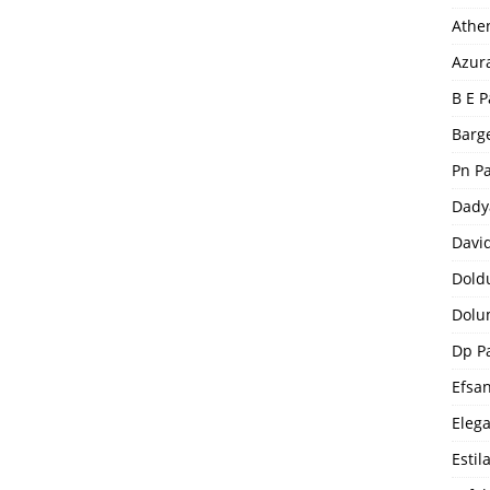
Athe
Azur
B E P
Barge
Pn P
Dady
Davi
Dold
Dolu
Dp P
Efsa
Eleg
Estil