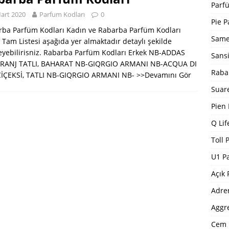
Bargello Parfüm Kodları 2024 Güncel Tam Liste
BARGELLO
Parfü
art 2020
Parfum Kodları
0
I
Pie P
rba Parfüm Kodları Kadın ve Rabarba Parfüm Kodları
5 ]
Dp Parfüm Kodları 2025
DP PARFÜM KODLARI
Same
 Tam Listesi aşağıda yer almaktadır detaylı şekilde
eyebilirisniz. Rabarba Parfüm Kodları Erkek NB-ADDAS
Sans
RANJ TATLI, BAHARAT NB-GIQRGIO ARMANI NB-ACQUA DI
Raba
ÇİÇEKSİ, TATLI NB-GIQRGIO ARMANI NB-
>>Devamını Gör
Suar
Pien
Q Lif
Toll 
U1 P
Açık 
Adre
Aggr
Cem 