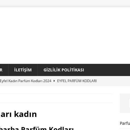
R
İLETIŞIM
GIZLILIK POLITIKASI
Eyfel Kadın Parfüm Kodları 2024
EYFEL PARFÜM KODLARI
Loris Kadın Parfüm Kodları 2024 Tam Liste
LORIS PARFÜM
Sansiro Parfüm Kodları 2024 Güncel Tam Liste
SANSIRO
arı kadın
I
Parf
barba Parfüm Kodları