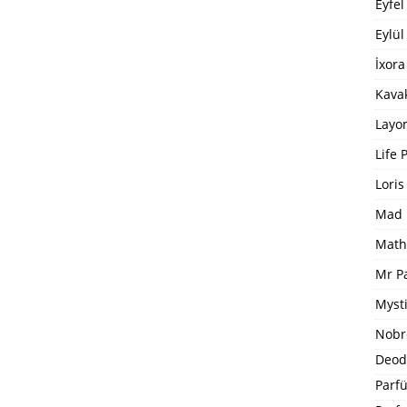
Eyfel
Eylül
İxora
Kavak
Layo
Life 
Loris
Mad 
Math
Mr P
Mysti
Nobr
Deod
Parfü