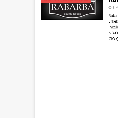
[ 22 Ocak 2024 ]
3 M
PARFÜM KODLAR
Raba
[ 31 Temmuz 202
Erkek
incel
NB-O
GIO 