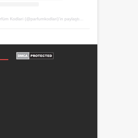
Parfüm Kodlari (@parfumkodlari)'in paylaştığı bir gönderi