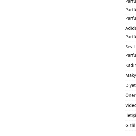
Parf
Parf
Parf
Adid
Parf
Sevil
Parfü
Kadı
Maky
Diyet
Öneri
Video
İleti
Gizlil