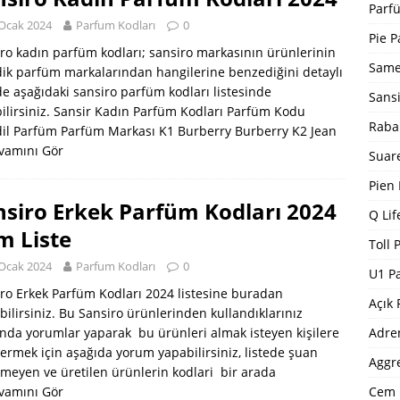
Bargello Parfüm Kodları 2024 Güncel Tam Liste
BARGELLO
Parfü
Ocak 2024
Parfum Kodları
0
I
Pie P
ro kadın parfüm kodları; sansiro markasının ürünlerinin
5 ]
Dp Parfüm Kodları 2025
DP PARFÜM KODLARI
Same
dik parfüm markalarından hangilerine benzediğini detaylı
de aşağıdaki sansiro parfüm kodları listesinde
Sans
ilirsiniz. Sansir Kadın Parfüm Kodları Parfüm Kodu
Raba
il Parfüm Parfüm Markası K1 Burberry Burberry K2 Jean
vamını Gör
Suar
Pien
nsiro Erkek Parfüm Kodları 2024
Q Lif
m Liste
Toll 
Ocak 2024
Parfum Kodları
0
U1 P
ro Erkek Parfüm Kodları 2024 listesine buradan
Açık 
bilirsiniz. Bu Sansiro ürünlerinden kullandıklarınız
Adre
nda yorumlar yaparak bu ürünleri almak isteyen kişilere
 vermek için aşağıda yorum yapabilirsiniz, listede şuan
Aggr
lmeyen ve üretilen ürünlerin kodlari bir arada
Cem 
vamını Gör