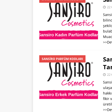
[ 22 Ocak 2024 ]
22 
PARFÜM KODLAR
Sansi
[ 31 Temmuz 202
bilin
şekil
bulab
Muad
>>De
Sa
SANSIRO PARFÜM KODLARI
Ta
22 
Sansi
ulaşa
hakkı
fikir
üreti
>>De