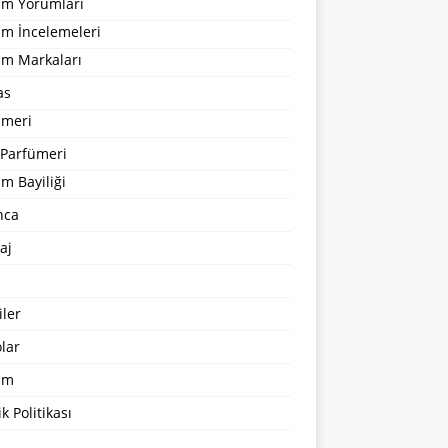
um Yorumları
üm İncelemeleri
üm Markaları
as
ümeri
 Parfümeri
m Bayiliği
nca
aj
ler
lar
şim
ik Politikası