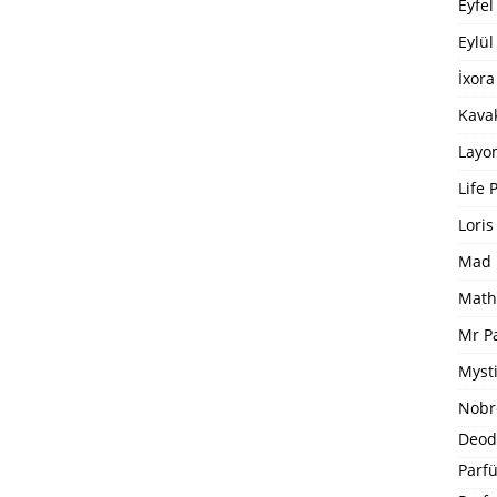
Eyfel
Eylül
İxora
Kavak
Layo
Life 
Loris
Mad 
Math
Mr P
Mysti
Nobr
Deod
Parfü