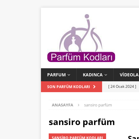
PARFUM
KADINCA
VIDEOLA
[ 24 Ocak 2024 ]
SON PARFÜM KODLARI
[ 24 Ocak 2024 ]
ANASAYFA
sansiro parfüm
KODLARI
[ 23 Ocak 2024 ]
sansiro parfüm
PARFÜM KODLAR
Sa
SANSIRO PARFÜM KODLARI