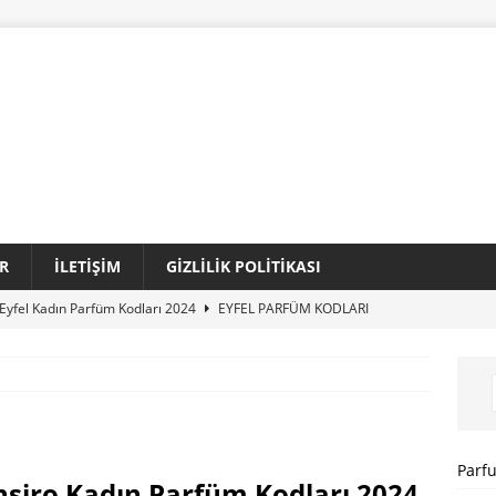
R
İLETIŞIM
GIZLILIK POLITIKASI
Eyfel Kadın Parfüm Kodları 2024
EYFEL PARFÜM KODLARI
Loris Kadın Parfüm Kodları 2024 Tam Liste
LORIS PARFÜM
Sansiro Parfüm Kodları 2024 Güncel Tam Liste
SANSIRO
I
Parf
nsiro Kadın Parfüm Kodları 2024