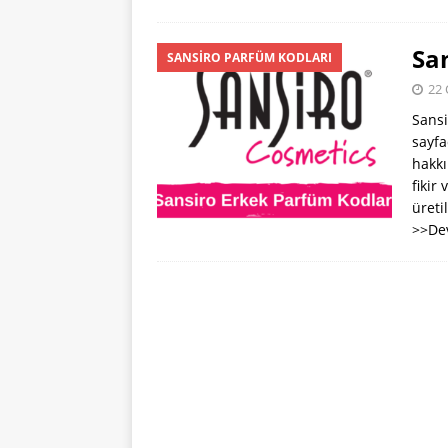
Sa
SANSIRO PARFÜM KODLARI
22 
Sansi
sayfa
hakkı
fikir
üreti
>>De