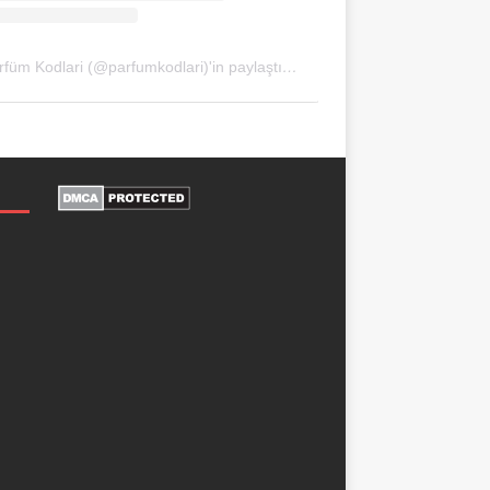
Parfüm Kodlari (@parfumkodlari)'in paylaştığı bir gönderi