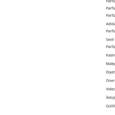
Parf
Parf
Parf
Adid
Parf
Sevil
Parfü
Kadı
Maky
Diyet
Öneri
Video
İleti
Gizlil