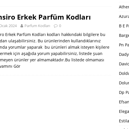
Athe
nsiro Erkek Parfüm Kodları
Azur
B E P
Ocak 2024
Parfum Kodları
0
ro Erkek Parfüm Kodları kodları hakkındaki bilgilere bu
Barge
dan ulaşabilirsiniz. Bu ürünlerinden kullandıklarınız
Pn P
nda yorumlar yaparak bu ürünleri almak isteyen kişilere
 vermek için aşağıda yorum yapabilirsiniz, listede şuan
Dady
lmeyen ürünler yer almamaktadır.Bu listede olmaması
Davi
vamını Gör
Dold
Dolu
Dp P
Efsa
Eleg
Estil