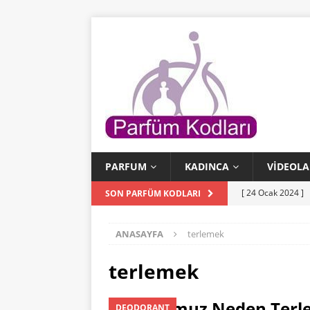
PARFUM
KADINCA
VIDEOLA
[ 24 Ocak 2024 ]
SON PARFÜM KODLARI
[ 24 Ocak 2024 ]
ANASAYFA
terlemek
KODLARI
[ 23 Ocak 2024 ]
terlemek
PARFÜM KODLAR
Vücudumuz Neden Terl
DEODORANT