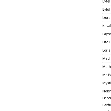
Eyfel
Eylül
İxora
Kavak
Layo
Life 
Loris
Mad 
Math
Mr P
Mysti
Nobr
Deod
Parfü