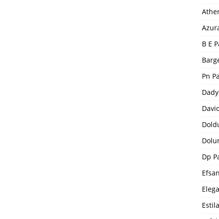
Athe
Azur
B E P
Barge
Pn P
Dady
Davi
Dold
Dolu
Dp P
Efsa
Eleg
Estil