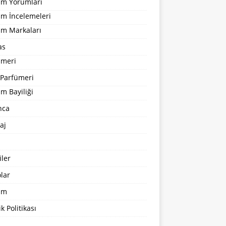
um Yorumları
üm İncelemeleri
üm Markaları
as
ümeri
 Parfümeri
m Bayiliği
nca
aj
ler
lar
şim
ik Politikası