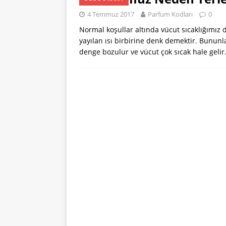
[ 22 Ocak 2024 ]
4 Temmuz 2017
Parfum Kodları
0
PARFÜM KODLAR
Normal koşullar altında vücut sıcaklığımız d
[ 31 Temmuz 202
yayılan ısı birbirine denk demektir. Bununla
denge bozulur ve vücut çok sıcak hale gelir