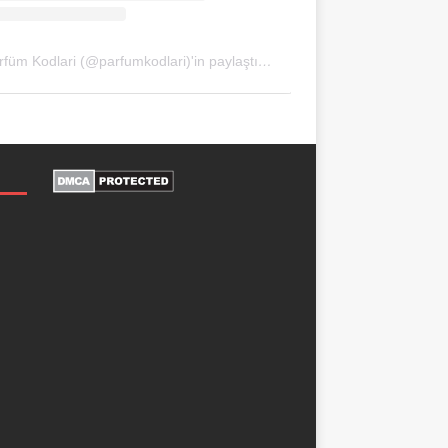
Parfüm Kodlari (@parfumkodlari)'in paylaştığı bir gönderi