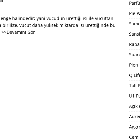
Bargello Parfüm Kodları 2024 Güncel Tam Liste
BARGELLO
Parfü
I
Pie P
enge halindedir; yani vücudun ürettiği ısı ile vücuttan
5 ]
Dp Parfüm Kodları 2025
DP PARFÜM KODLARI
Same
 birlikte, vücut daha yüksek miktarda ısı ürettiğinde bu
.
>>Devamını Gör
Sans
Raba
Suar
Pien
Q Lif
Toll 
U1 P
Açık 
Adre
Aggr
Cem 