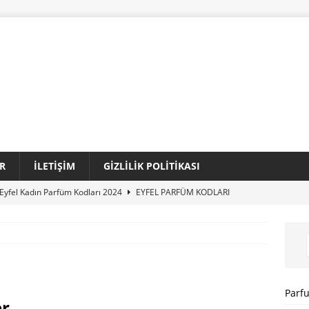
R
İLETIŞIM
GIZLILIK POLITIKASI
Eyfel Kadın Parfüm Kodları 2024
EYFEL PARFÜM KODLARI
Loris Kadın Parfüm Kodları 2024 Tam Liste
LORIS PARFÜM
Sansiro Parfüm Kodları 2024 Güncel Tam Liste
SANSIRO
I
Parf
er