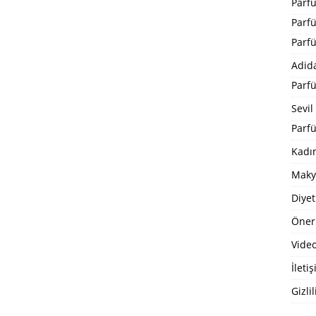
Parf
Parf
Parf
Adid
Parf
Sevil
Parfü
Kadı
Maky
Diyet
Öneri
Video
İleti
Gizlil