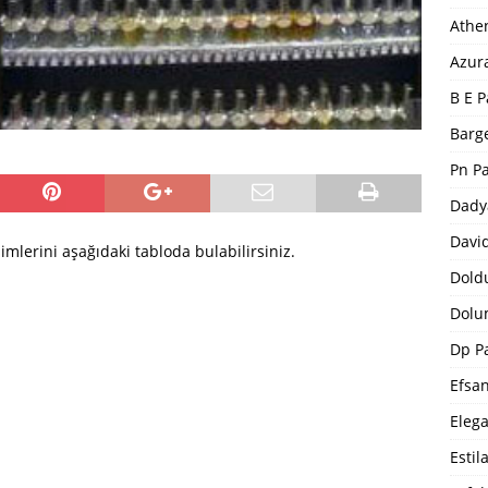
Athe
Azur
B E P
Barge
Pn P
Dady
Davi
imlerini aşağıdaki tabloda bulabilirsiniz.
Dold
Dolu
Dp P
Efsa
Eleg
Estil