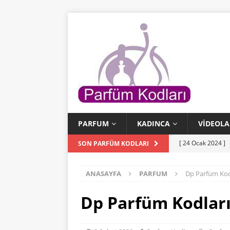
PARFUM
KADINCA
VIDEOLA
[ 24 Ocak 2024 ]
SON PARFÜM KODLARI
[ 24 Ocak 2024 ]
ANASAYFA
PARFUM
Dp Parfüm Kod
KODLARI
[ 23 Ocak 2024 ]
Dp Parfüm Kodları
PARFÜM KODLAR