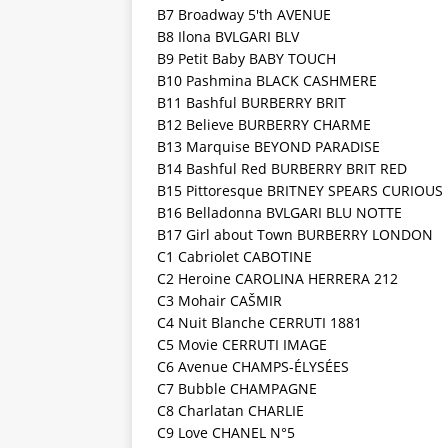
B7 Broadway 5′th AVENUE
B8 Ilona BVLGARI BLV
B9 Petit Baby BABY TOUCH
B10 Pashmina BLACK CASHMERE
B11 Bashful BURBERRY BRIT
B12 Believe BURBERRY CHARME
B13 Marquise BEYOND PARADISE
B14 Bashful Red BURBERRY BRIT RED
B15 Pittoresque BRITNEY SPEARS CURIOUS
B16 Belladonna BVLGARI BLU NOTTE
B17 Girl about Town BURBERRY LONDON
C1 Cabriolet CABOTINE
C2 Heroine CAROLINA HERRERA 212
C3 Mohair CAŠMIR
C4 Nuit Blanche CERRUTI 1881
C5 Movie CERRUTI IMAGE
C6 Avenue CHAMPS-ÉLYSÉES
C7 Bubble CHAMPAGNE
C8 Charlatan CHARLIE
C9 Love CHANEL N°5