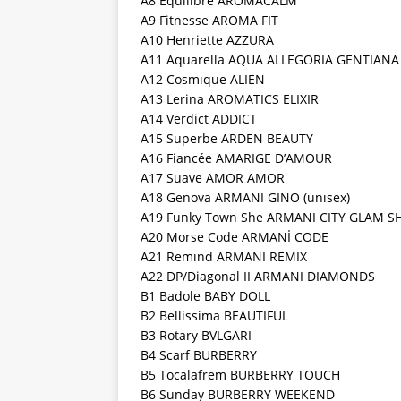
A8 Equilibre AROMACALM
A9 Fitnesse AROMA FIT
A10 Henriette AZZURA
A11 Aquarella AQUA ALLEGORIA GENTIANA
A12 Cosmıque ALIEN
A13 Lerina AROMATICS ELIXIR
A14 Verdict ADDICT
A15 Superbe ARDEN BEAUTY
A16 Fiancée AMARIGE D’AMOUR
A17 Suave AMOR AMOR
A18 Genova ARMANI GINO (unısex)
A19 Funky Town She ARMANI CITY GLAM S
A20 Morse Code ARMANİ CODE
A21 Remınd ARMANI REMIX
A22 DP/Diagonal II ARMANI DIAMONDS
B1 Badole BABY DOLL
B2 Bellissima BEAUTIFUL
B3 Rotary BVLGARI
B4 Scarf BURBERRY
B5 Tocalafrem BURBERRY TOUCH
B6 Sunday BURBERRY WEEKEND