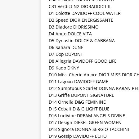
C31 Verdict N2 DIORADDICT II
D1 Colotte DAVIDOFF COOL WATER
D2 Speed DIOR ENERGISSANTE
D3 Diadore DIORISSIMO
D4 Anıto DOLCE VITA
D5 Dynastie DOLCE & GABBANA
D6 Sahara DUNE
D7 Dop DUPONT
D8 Allegria DAVIDOFF GOOD LIFE
D9 Kado DKNY
D10 Miss Cherie Amore DIOR MISS DIOR C
D11 Lagoon DAVIDOFF GAME
D12 Sumptuous Scarlet DONNA KARAN RE
D13 Griffe DUPONT SIGNATURE
D14 Ornella D&G FEMININE
D15 Cobalt D & G LIGHT BLUE
D16 Ludivine DREAM ANGELS DIVINE
D17 Design DIESEL GREEN WOMEN
D18 Signora DONNA SERGIO TACCHINI
D19 Gossip DAVIDOFF ECHO