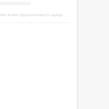
Parfüm Kodlari (@parfumkodlari)'in paylaştığı bir gönderi