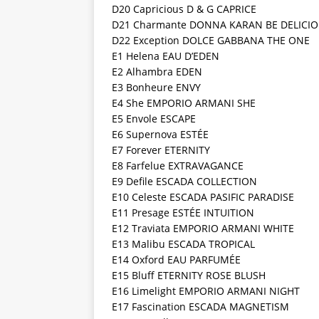
D20 Capricious D & G CAPRICE
D21 Charmante DONNA KARAN BE DELICI
D22 Exception DOLCE GABBANA THE ONE
E1 Helena EAU D’EDEN
E2 Alhambra EDEN
E3 Bonheure ENVY
E4 She EMPORIO ARMANI SHE
E5 Envole ESCAPE
E6 Supernova ESTÉE
E7 Forever ETERNITY
E8 Farfelue EXTRAVAGANCE
E9 Defile ESCADA COLLECTION
E10 Celeste ESCADA PASIFIC PARADISE
E11 Presage ESTÉE INTUITION
E12 Traviata EMPORIO ARMANI WHITE
E13 Malibu ESCADA TROPICAL
E14 Oxford EAU PARFUMÉE
E15 Bluff ETERNITY ROSE BLUSH
E16 Limelight EMPORIO ARMANI NIGHT
E17 Fascination ESCADA MAGNETISM