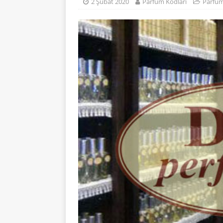
[ 22 Ocak 2024 ]
2 Şubat 2020
Parfum Kodları
Parfu
PARFÜM KODLAR
[ 31 Temmuz 202