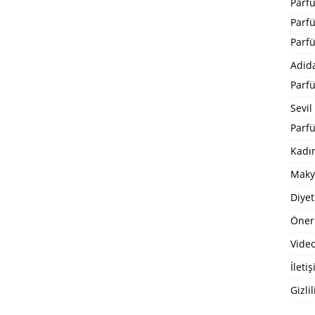
Parf
Parf
Parf
Adid
Parf
Sevil
Parfü
Kadı
Maky
Diyet
Öneri
Video
İleti
Gizlil