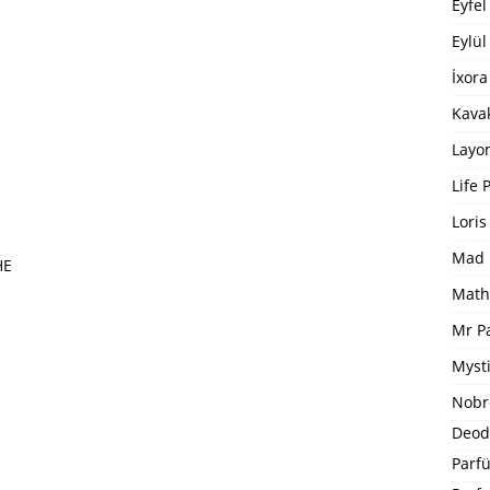
Eyfel
Eylül
İxora
Kavak
Layo
Life 
Loris
Mad 
HE
Math
Mr P
Mysti
Nobr
Deod
Parfü