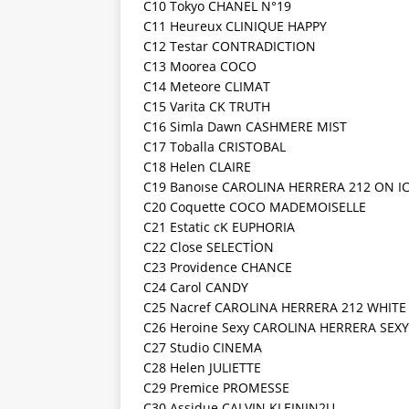
C10 Tokyo CHANEL N°19
C11 Heureux CLINIQUE HAPPY
C12 Testar CONTRADICTION
C13 Moorea COCO
C14 Meteore CLIMAT
C15 Varita CK TRUTH
C16 Simla Dawn CASHMERE MIST
C17 Toballa CRISTOBAL
C18 Helen CLAIRE
C19 Banoıse CAROLINA HERRERA 212 ON I
C20 Coquette COCO MADEMOISELLE
C21 Estatic cK EUPHORIA
C22 Close SELECTİON
C23 Providence CHANCE
C24 Carol CANDY
C25 Nacref CAROLINA HERRERA 212 WHITE
C26 Heroine Sexy CAROLINA HERRERA SEXY
C27 Studio CINEMA
C28 Helen JULIETTE
C29 Premice PROMESSE
C30 Assidue CALVIN KLEININ2U