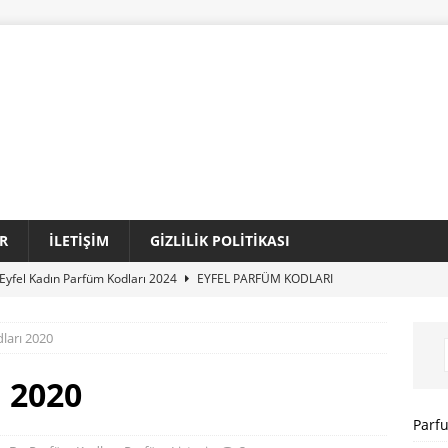
R
İLETIŞIM
GIZLILIK POLITIKASI
Eyfel Kadın Parfüm Kodları 2024
EYFEL PARFÜM KODLARI
Loris Kadın Parfüm Kodları 2024 Tam Liste
LORIS PARFÜM
ları 2020
Sansiro Parfüm Kodları 2024 Güncel Tam Liste
SANSIRO
 2020
I
Parf