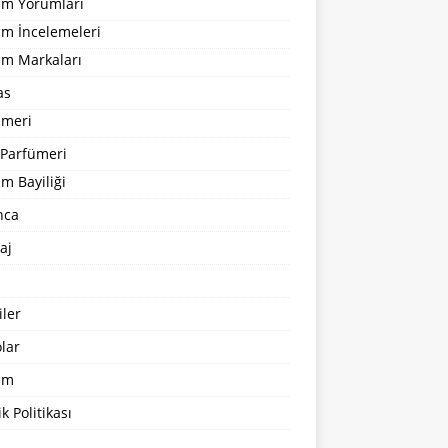
um Yorumları
üm İncelemeleri
üm Markaları
as
ümeri
 Parfümeri
m Bayiliği
nca
aj
ler
lar
şim
ik Politikası