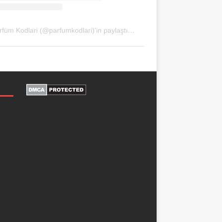
Parfüm Kodlari (@parfumkodlari)'in paylaştığı bir gönderi