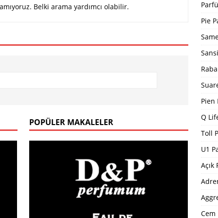
Bargello Parfüm Kodları 2024 Güncel Tam Liste
BARGELLO
Parfü
amıyoruz. Belki arama yardımcı olabilir.
I
Pie P
5 ]
Dp Parfüm Kodları 2025
DP PARFÜM KODLARI
Same
Sans
Raba
Suar
Pien
Q Lif
POPÜLER MAKALELER
Toll 
U1 P
Açık 
Adre
Aggr
Cem 