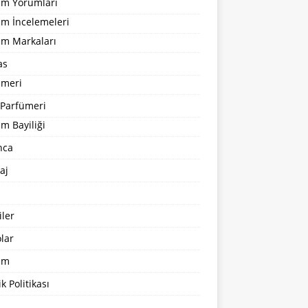
um Yorumları
üm İncelemeleri
üm Markaları
as
ümeri
 Parfümeri
m Bayiliği
nca
aj
ler
lar
şim
ik Politikası