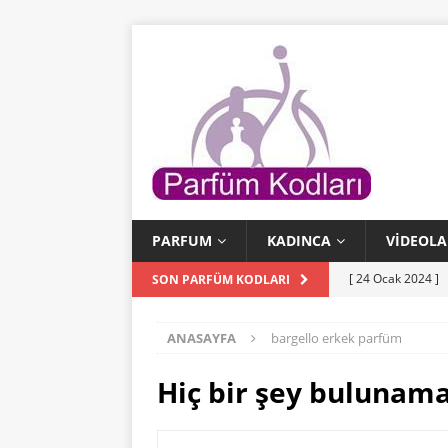
PARFUM
KADINCA
VIDEOLA
[ 24 Ocak 2024 ]
SON PARFÜM KODLARI
[ 24 Ocak 2024 ]
ANASAYFA
bargello erkek parfüm
KODLARI
[ 23 Ocak 2024 ]
Hiç bir şey bulunam
PARFÜM KODLAR