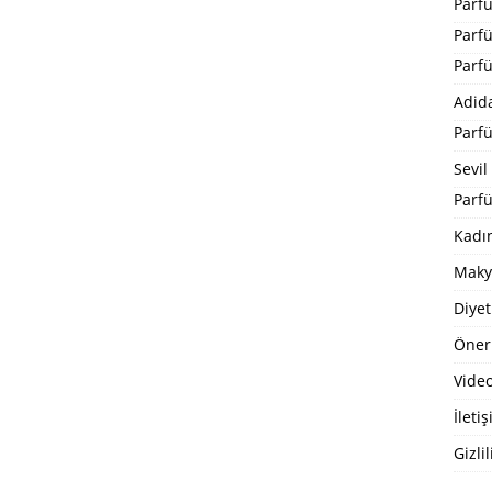
Parf
Parf
Parf
Adid
Parf
Sevil
Parfü
Kadı
Maky
Diyet
Öneri
Video
İleti
Gizlil