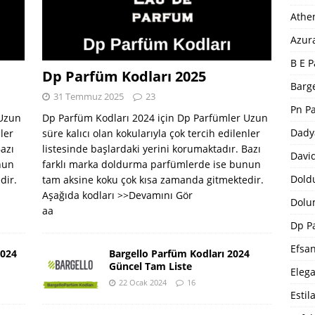
Athe
Azur
B E P
Dp Parfüm Kodları 2025
Barge
31 Temmuz 2025
23
Pn P
 Uzun
Dp Parfüm Kodları 2024 için Dp Parfümler Uzun
Dady
nler
süre kalıcı olan kokularıyla çok tercih edilenler
Bazı
listesinde başlardaki yerini korumaktadır. Bazı
Davi
nun
farklı marka doldurma parfümlerde ise bunun
Dold
dir.
tam aksine koku çok kısa zamanda gitmektedir.
Aşağıda kodları
>>Devamını Gör
Dolu
aa
Dp P
Efsa
2024
Bargello Parfüm Kodları 2024
Güncel Tam Liste
Eleg
22 Ocak 2024
16
Estil