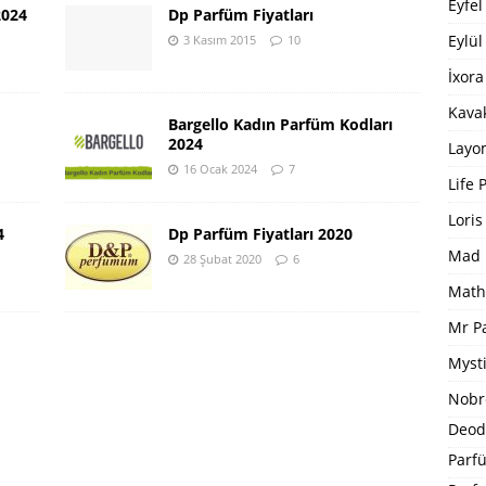
Eyfel
2024
Dp Parfüm Fiyatları
Eylül
3 Kasım 2015
10
İxora
Kavak
Bargello Kadın Parfüm Kodları
2024
Layo
16 Ocak 2024
7
Life 
Loris
4
Dp Parfüm Fiyatları 2020
Mad 
28 Şubat 2020
6
Math
Mr P
Mysti
Nobr
Deod
Parfü