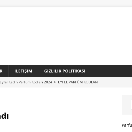
R
İLETIŞIM
GIZLILIK POLITIKASI
Eyfel Kadın Parfüm Kodları 2024
EYFEL PARFÜM KODLARI
Loris Kadın Parfüm Kodları 2024 Tam Liste
LORIS PARFÜM
Sansiro Parfüm Kodları 2024 Güncel Tam Liste
SANSIRO
adı
I
Parf