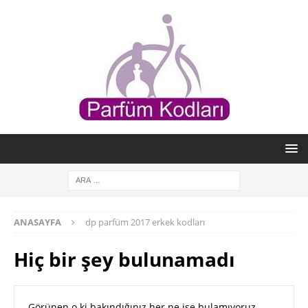
ANASAYFA
dp parfüm 2017 erkek kodları
Hiç bir şey bulunamadı
Görünen o ki bakındığınız her ne ise bulamıyoruz.