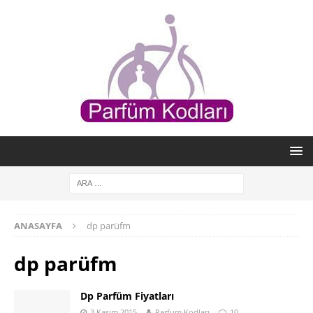
ANASAYFA
dp parüfm
dp parüfm
Dp Parfüm Fiyatları
3 Kasım 2015
Parfum Kodları
10