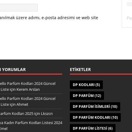
anılmak üzere adımı, e-posta adresimi ve web site
N YORUMLAR
ETIKETLER
ello Parfüm Kodları 2024 Güncel
DP KODLARI
(5)
Liste
için
Kerem Arslan
DP PARFÜM
(12)
ello Parfüm Kodları 2024 Güncel
Liste
için
Ahmet
DP PARFÜM ISIMLERI
(10)
arfüm Kodları 2025
için
Lkszcn
DP PARFÜM KODLARI
(10)
a Kadın Parfüm Kodları Listesi 2024
Emel
DP PARFÜM LISTESI
(6)