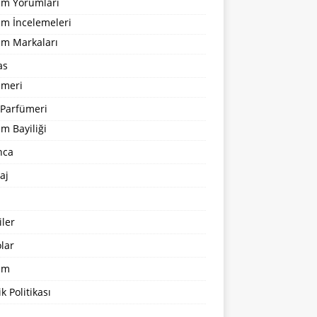
um Yorumları
üm İncelemeleri
üm Markaları
as
ümeri
 Parfümeri
m Bayiliği
nca
aj
ler
lar
şim
ik Politikası