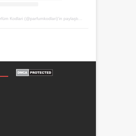
Parfüm Kodlari (@parfumkodlari)'in paylaştığı bir gönderi