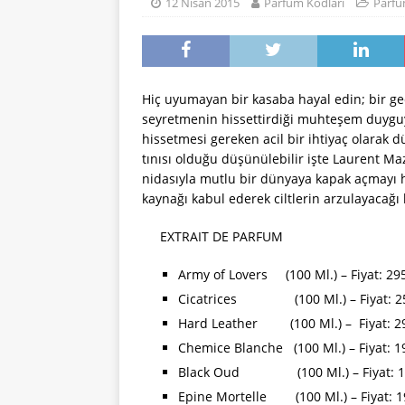
[ 22 Ocak 2024 ]
12 Nisan 2015
Parfum Kodları
Parfü
PARFÜM KODLAR
[ 31 Temmuz 202
Hiç uyumayan bir kasaba hayal edin; bir ge
seyretmenin hissettirdiği muhteşem duygu
hissetmesi gereken acil bir ihtiyaç olarak
tınısı olduğu düşünülebilir işte Laurent 
nidasıyla mutlu bir dünyaya kapak açmayı h
kaynağı kabul ederek ciltlerin arzulayacağı b
EXTRAIT DE PARFUM
Army of Lovers (100 Ml.) – Fiyat: 29
Cicatrices (100 Ml.) – Fiyat: 25
Hard Leather (100 Ml.) – Fiyat: 29
Chemice Blanche (100 Ml.) – Fiyat: 1
Black Oud (100 Ml.) – Fiyat: 19
Epine Mortelle (100 Ml.) – Fiyat: 1