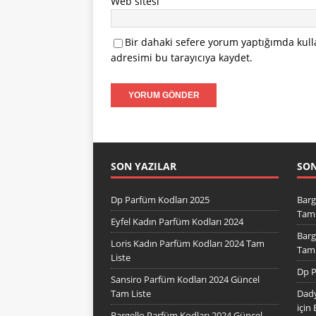
Web sitesi
Bir dahaki sefere yorum yaptığımda kull
adresimi bu tarayıcıya kaydet.
SON YAZILAR
SO
Dp Parfüm Kodları 2025
Barg
Tam 
Eyfel Kadın Parfüm Kodları 2024
Barg
Loris Kadın Parfüm Kodları 2024 Tam
Tam 
Liste
Dp P
Sansiro Parfüm Kodları 2024 Güncel
Tam Liste
Dady
için
Bargello Parfüm Kodları 2024 Güncel