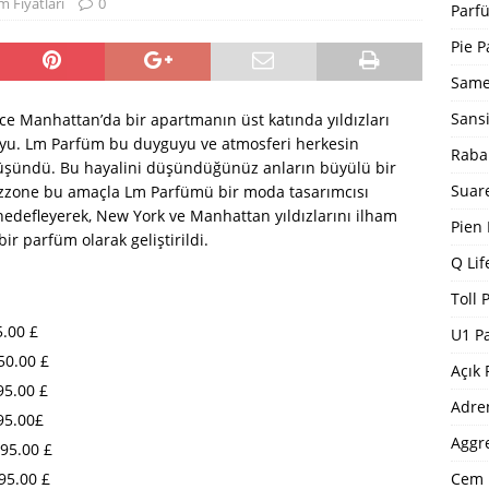
Bargello Parfüm Kodları 2024 Güncel Tam Liste
BARGELLO
m Fiyatları
0
Parfü
I
Pie P
5 ]
Dp Parfüm Kodları 2025
DP PARFÜM KODLARI
Same
Sans
ce Manhattan’da bir apartmanın üst katında yıldızları
yu. Lm Parfüm bu duyguyu ve atmosferi herkesin
Raba
 düşündü. Bu hayalini düşündüğünüz anların büyülü bir
Suar
Mazzone bu amaçla Lm Parfümü bir moda tasarımcısı
edefleyerek, New York ve Manhattan yıldızlarını ilham
Pien
ir parfüm olarak geliştirildi.
Q Lif
Toll 
5.00 £
U1 P
0.00 £
Açık 
5.00 £
Adre
95.00£
Aggr
5.00 £
Cem 
95.00 £