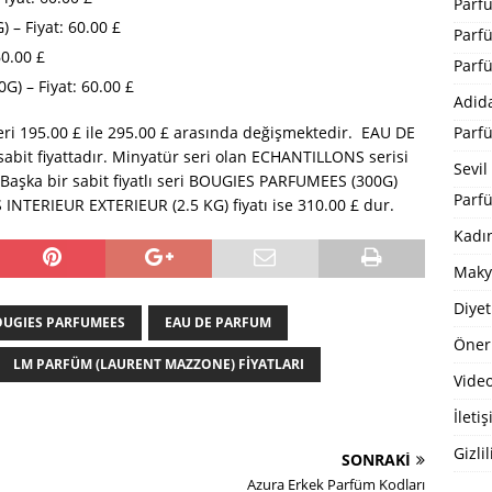
Parf
 – Fiyat: 60.00 £
Parf
60.00 £
Parf
) – Fiyat: 60.00 £
Adid
Parf
ri 195.00 £ ile 295.00 £ arasında değişmektedir. EAU DE
abit fiyattadır. Minyatür seri olan ECHANTILLONS serisi
Sevil
 Başka bir sabit fiyatlı seri BOUGIES PARFUMEES (300G)
Parfü
S INTERIEUR EXTERIEUR (2.5 KG) fiyatı ise 310.00 £ dur.
Kadı
Maky
Diyet
OUGIES PARFUMEES
EAU DE PARFUM
Öneri
LM PARFÜM (LAURENT MAZZONE) FIYATLARI
Video
İleti
Gizlil
SONRAKI
Azura Erkek Parfüm Kodları