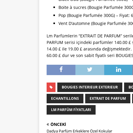
Boite à sucres (Bougie Parfumée 300G)
Pop (Bougie Parfumée 300G) – Fiyat: 
Vent D’automne (Bougie Parfumée 300G
Lm Parfümlerin “EXTRAIT DE PARFUM” serile
PARFUM serisi içindeki parfümler 140.00 £ s
14.00 £ ile 19.00 £ arasında değişmektedir.
60.00 £ dur ve son sabit fiyatlı seri BOUGIE
BOUGIES INTERIEUR EXTERIEUR
B
ECHANTILLONS
EXTRAIT DE PARFUM
LM PARFÜM FIYATLARI
ÖNCEKI
Dadya Parfüm Erkeklere Özel Kokular