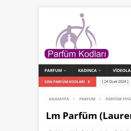
PARFUM
KADINCA
VIDEOLA
[ 24 Ocak 2024 ]
SON PARFÜM KODLARI
[ 24 Ocak 2024 ]
ANASAYFA
PARFUM
PARFÜM FIYA
KODLARI
[ 23 Ocak 2024 ]
Lm Parfüm (Lauren
PARFÜM KODLAR