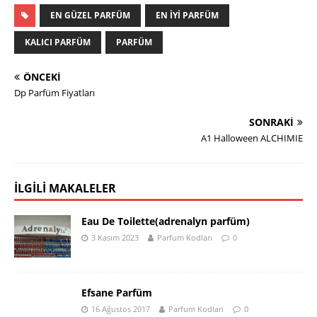
EN GÜZEL PARFÜM
EN IYI PARFÜM
KALICI PARFÜM
PARFÜM
ÖNCEKI
Dp Parfüm Fiyatları
SONRAKI
A1 Halloween ALCHIMIE
İLGILI MAKALELER
Eau De Toilette(adrenalyn parfüm)
3 Kasım 2023
Parfum Kodları
0
Efsane Parfüm
16 Ağustos 2017
Parfum Kodları
0