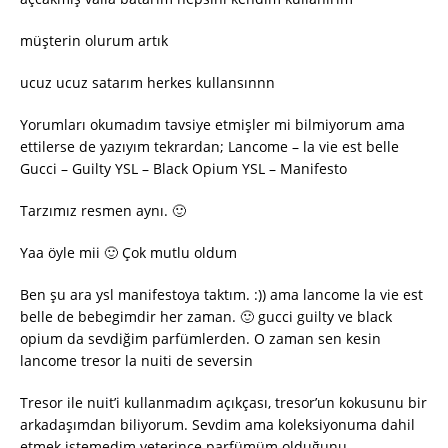
müşterin olurum artık
ucuz ucuz satarım herkes kullansınnn
Yorumları okumadım tavsiye etmişler mi bilmiyorum ama
ettilerse de yazıyım tekrardan; Lancome – la vie est belle
Gucci – Guilty YSL – Black Opium YSL – Manifesto
Tarzımız resmen aynı. 🙂
Yaa öyle mii 🙂 Çok mutlu oldum
Ben şu ara ysl manifestoya taktım. :)) ama lancome la vie est
belle de bebegimdir her zaman. 🙂 gucci guilty ve black
opium da sevdiğim parfümlerden. O zaman sen kesin
lancome tresor la nuiti de seversin
Tresor ile nuit’i kullanmadım açıkçası, tresor’un kokusunu bir
arkadaşımdan biliyorum. Sevdim ama koleksiyonuma dahil
etmek istemedim yeterince parfümüm olduğunu