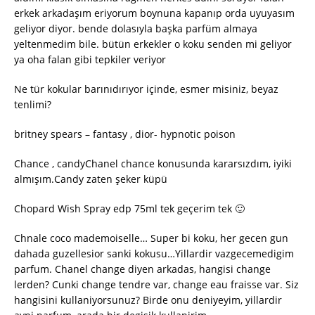
erkek arkadaşım eriyorum boynuna kapanıp orda uyuyasım
geliyor diyor. bende dolasıyla başka parfüm almaya
yeltenmedim bile. bütün erkekler o koku senden mi geliyor
ya oha falan gibi tepkiler veriyor
Ne tür kokular barınıdırıyor içinde, esmer misiniz, beyaz
tenlimi?
britney spears – fantasy , dior- hypnotic poison
Chance , candyChanel chance konusunda kararsızdım, iyiki
almışım.Candy zaten şeker küpü
Chopard Wish Spray edp 75ml tek geçerim tek 🙂
Chnale coco mademoiselle… Super bi koku, her gecen gun
dahada guzellesior sanki kokusu…Yillardir vazgecemedigim
parfum. Chanel change diyen arkadas, hangisi change
lerden? Cunki change tendre var, change eau fraisse var. Siz
hangisini kullaniyorsunuz? Birde onu deniyeyim, yillardir