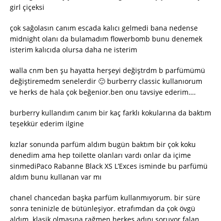
girl çiçeksi
çok sağolasın canım escada kalıcı gelmedi bana nedense
midnight olanı da bulamadım flowerbomb bunu denemek
isterim kalıcıda olursa daha ne isterim
walla cnm ben şu hayatta herşeyi değiştrdm b parfümümü
değiştiremedm senelerdir 🙂 burberry classic kullanıorum
ve herks de hala çok beğenior.ben onu tavsiye ederim….
burberry kullandım canım bir kaç farklı kokularına da baktım
teşekkür ederim ilgine
kızlar sonunda parfüm aldım bugün baktım bir çok koku
denedim ama hep toilette olanları vardı onlar da içime
sinmediPaco Rabanne Black XS L’Exces isminde bu parfümü
aldım bunu kullanan var mı
chanel chancedan başka parfüm kullanmıyorum. bir süre
sonra teninizle de bütünleşiyor. etrafımdan da çok övgü
aldım. klasik olmasına rağmen herkes adını soruyor falan