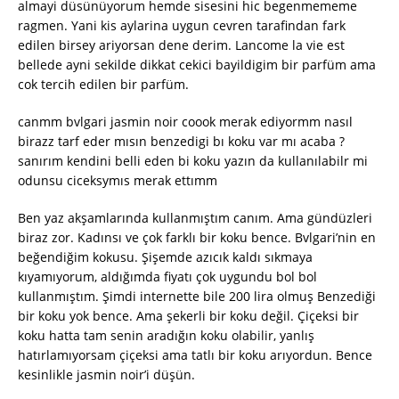
almayi düsünüyorum hemde sisesini hic begenmememe
ragmen. Yani kis aylarina uygun cevren tarafindan fark
edilen birsey ariyorsan dene derim. Lancome la vie est
bellede ayni sekilde dikkat cekici bayildigim bir parfüm ama
cok tercih edilen bir parfüm.
canmm bvlgari jasmin noir coook merak ediyormm nasıl
birazz tarf eder mısın benzedigi bı koku var mı acaba ?
sanırım kendini belli eden bi koku yazın da kullanılabilr mi
odunsu ciceksymıs merak ettımm
Ben yaz akşamlarında kullanmıştım canım. Ama gündüzleri
biraz zor. Kadınsı ve çok farklı bir koku bence. Bvlgari’nin en
beğendiğim kokusu. Şişemde azıcık kaldı sıkmaya
kıyamıyorum, aldığımda fiyatı çok uygundu bol bol
kullanmıştım. Şimdi internette bile 200 lira olmuş Benzediği
bir koku yok bence. Ama şekerli bir koku değil. Çiçeksi bir
koku hatta tam senin aradığın koku olabilir, yanlış
hatırlamıyorsam çiçeksi ama tatlı bir koku arıyordun. Bence
kesinlikle jasmin noir’i düşün.