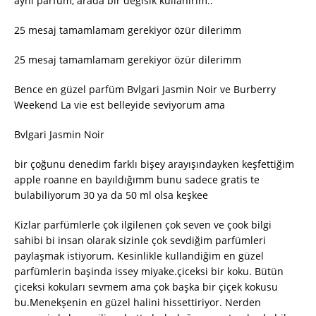
ayni parfum, arada bir degisik kullanirim..
25 mesaj tamamlamam gerekiyor özür dilerimm
25 mesaj tamamlamam gerekiyor özür dilerimm
Bence en güzel parfüm Bvlgari Jasmin Noir ve Burberry
Weekend La vie est belleyide seviyorum ama
Bvlgari Jasmin Noir
bir çoğunu denedim farklı bişey arayışındayken keşfettiğim
apple roanne en bayıldığımm bunu sadece gratis te
bulabiliyorum 30 ya da 50 ml olsa keşkee
Kizlar parfümlerle çok ilgilenen çok seven ve çook bilgi
sahibi bi insan olarak sizinle çok sevdiğim parfümleri
paylaşmak istiyorum. Kesinlikle kullandiğim en güzel
parfümlerin başinda issey miyake.çiceksi bir koku. Bütün
çiceksi kokuları sevmem ama çok başka bir çiçek kokusu
bu.Menekşenin en güzel halini hissettiriyor. Nerden