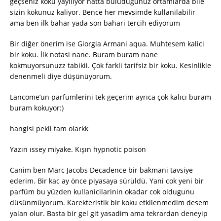
geçseniz koku yayiliyor hatta buluduğunuz ortamlarda bile
sizin kokunuz kaliyor. Bence her mevsimde kullanilabilir
ama ben ilk bahar yada son bahari tercih ediyorum
Bir diğer önerim ise Giorgia Armani aqua. Muhtesem kalici
bir koku. İlk notasi nane. Buram buram nane
kokmuyorsunuzz tabikii. Çok farkli tarifsiz bir koku. Kesinlikle
denenmeli diye düşünüyorum.
Lancome’un parfümlerini tek geçerim ayrıca çok kalıcı buram
buram kokuyor:)
hangisi pekii tam olarkk
Yazın ıssey miyake. Kışın hypnotic poison
Canim ben Marc Jacobs Decadence bir bakmani tavsiye
ederim. Bir kac ay önce piyasaya sürüldü. Yani cok yeni bir
parfüm bu yüzden kullanicilarinin okadar cok oldugunu
düsünmüyorum. Karekteristik bir koku etkilenmedim desem
yalan olur. Basta bir gel git yasadim ama tekrardan deneyip