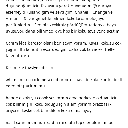
düşündüğüm için fazlasına gerek duymadım 🙂 Buraya
eklemeyip kullandığım ve sevdiğim; Chanel – Change ve
Armani – Si var genelde bilinen kokulardan oluşuyor
parfümlerim… Seninle zevkimiz gördüğüm kadarıyla baya
uyuşuyor, daha bilinmedik ve hoş bir koku tavsiyene açığım
Canım klasik tresor olanı ben sevmıyorum. Kayısı kokusu cok
yogun. Bu la nuit tresor dediğim daha cok la vie est belle
tarzı bi koku.
Kesinlikle tavsiye ederim
white linen coook merak ediormm .. nasıl bi koku kndini belli
eden bir parfüm mü
bende o kokuyu coook seviormm ama herkeste oldugu için
cok bilinmiş bi koku oldugu için alamıyormm brazz farklı
arıyorm keske cok bilindik bi koku olmasaydy
nasıl canm memnun kaldın mı olulu tepkiler aldın mı bu