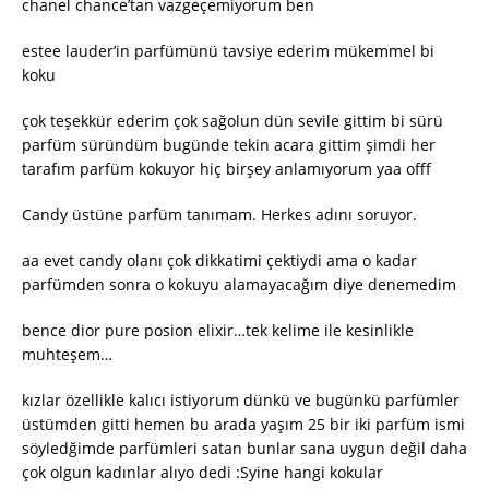
chanel chance’tan vazgeçemiyorum ben
estee lauder’in parfümünü tavsiye ederim mükemmel bi
koku
çok teşekkür ederim çok sağolun dün sevile gittim bi sürü
parfüm süründüm bugünde tekin acara gittim şimdi her
tarafım parfüm kokuyor hiç birşey anlamıyorum yaa offf
Candy üstüne parfüm tanımam. Herkes adını soruyor.
aa evet candy olanı çok dikkatimi çektiydi ama o kadar
parfümden sonra o kokuyu alamayacağım diye denemedim
bence dior pure posion elixir…tek kelime ile kesinlikle
muhteşem…
kızlar özellikle kalıcı istiyorum dünkü ve bugünkü parfümler
üstümden gitti hemen bu arada yaşım 25 bir iki parfüm ismi
söyledğimde parfümleri satan bunlar sana uygun değil daha
çok olgun kadınlar alıyo dedi :Syine hangi kokular