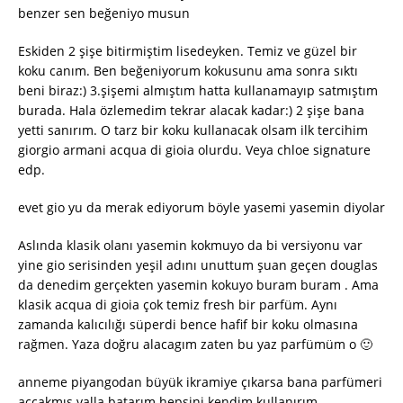
benzer sen beğeniyo musun
Eskiden 2 şişe bitirmiştim lisedeyken. Temiz ve güzel bir
koku canım. Ben beğeniyorum kokusunu ama sonra sıktı
beni biraz:) 3.şişemi almıştım hatta kullanamayıp satmıştım
burada. Hala özlemedim tekrar alacak kadar:) 2 şişe bana
yetti sanırım. O tarz bir koku kullanacak olsam ilk tercihim
giorgio armani acqua di gioia olurdu. Veya chloe signature
edp.
evet gio yu da merak ediyorum böyle yasemi yasemin diyolar
Aslında klasik olanı yasemin kokmuyo da bi versiyonu var
yine gio serisinden yeşil adını unuttum şuan geçen douglas
da denedim gerçekten yasemin kokuyo buram buram . Ama
klasik acqua di gioia çok temiz fresh bir parfüm. Aynı
zamanda kalıcılığı süperdi bence hafif bir koku olmasına
rağmen. Yaza doğru alacagım zaten bu yaz parfümüm o 🙂
anneme piyangodan büyük ikramiye çıkarsa bana parfümeri
açcakmış valla batarım hepsini kendim kullanırım