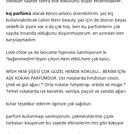
sıktıktan saatler sonra bile kokusunu duyar etrafındakiler..
kış parfümü
olarak kenzo amoru önerebilirim. yaz kış
kullanılabilecek calvin klein beauty, yaz için de diorun beyaz
sedefli bi şişesi var o da çok hoş. ben bu parfümlerin çok
sayıda insanda olduğunu düşünmüyorum. en azından ben
karşılaşmadım
Love chloe ya da lancome hypnose.Sanmıyorum ki
”beğenmedim”diyen çıksın.Hem etkili,hem çok kalıcı.
WİSH HEM ŞİŞESİ ÇOK GÜZEL HEMDE KOKUSU… BENİM İÇİN
AŞK KOKAN PARFÜMDÜR. Üst notalarda hindistan cevizi,
çilek ve gül ağacı.* Orta notalar helyotrop, orkide ve müge.*
Temel notalarda ise karamel, vanilya, paçuli ve sandal ağacı.
kızlar teşekkür ederim ilginize çok sağolun
parfüm kullanmayı sevmiyorum. çekmecelerime çiçek
torbaları kouyorum bu sayede elbiselerim mis gibi kokuyor