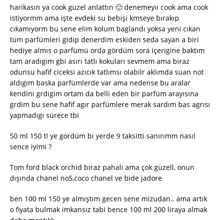
harikasın ya cook guzel anlattın 🙂 denemeyıı cook ama cook
istiyormm ama işte evdeki su bebişi kmseye bırakıp
cıkamıyorm bu sene elim kolum baglandı yoksa yeni cıkan
tüm parfümleri gidip denerdim eskiden seda sayan a biri
hediye almıs o parfümü orda gördüm sora içerigine baktım
tam aradıgım gbi asırı tatlı kokuları sevmem ama biraz
odunsu hafif ciceksi azıcık tatlımsı olabilr aklımda suan not
aldıgım baska parfümlerde var ama nedense bu aralar
kendini grdigim ortam da belli eden bir parfüm arayısına
grdim bu sene hafif agır parfümlere merak sardım bas agrısı
yapmadıgı sürece tbi
50 ml 150 tl ye gordüm bi yerde 9 taksitti sanırımm nasıl
sence iyimi ?
Tom ford black orchid biraz pahalı ama çok güzell, onun
dışında chanel no5,coco chanel ve bide jadore
ben 100 ml 150 ye almıştım gecen sene mizudan.. ama artık
o fiyata bulmak imkansız tabi bence 100 ml 200 liraya almak