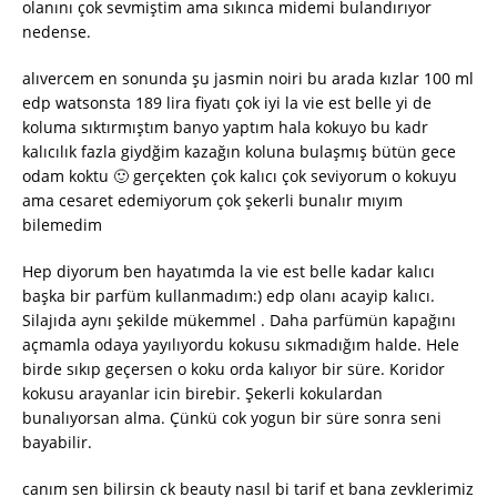
olanını çok sevmiştim ama sıkınca midemi bulandırıyor
nedense.
alıvercem en sonunda şu jasmin noiri bu arada kızlar 100 ml
edp watsonsta 189 lira fiyatı çok iyi la vie est belle yi de
koluma sıktırmıştım banyo yaptım hala kokuyo bu kadr
kalıcılık fazla giydğim kazağın koluna bulaşmış bütün gece
odam koktu 🙂 gerçekten çok kalıcı çok seviyorum o kokuyu
ama cesaret edemiyorum çok şekerli bunalır mıyım
bilemedim
Hep diyorum ben hayatımda la vie est belle kadar kalıcı
başka bir parfüm kullanmadım:) edp olanı acayip kalıcı.
Silajıda aynı şekilde mükemmel . Daha parfümün kapağını
açmamla odaya yayılıyordu kokusu sıkmadığım halde. Hele
birde sıkıp geçersen o koku orda kalıyor bir süre. Koridor
kokusu arayanlar icin birebir. Şekerli kokulardan
bunalıyorsan alma. Çünkü cok yogun bir süre sonra seni
bayabilir.
canım sen bilirsin ck beauty nasıl bi tarif et bana zevklerimiz