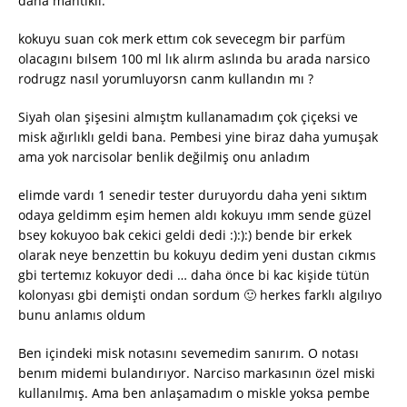
daha mantıklı.
kokuyu suan cok merk ettım cok sevecegm bir parfüm
olacagını bılsem 100 ml lık alırm aslında bu arada narsico
rodrugz nasıl yorumluyorsn canm kullandın mı ?
Siyah olan şişesini almıştm kullanamadım çok çiçeksi ve
misk ağırlıklı geldi bana. Pembesi yine biraz daha yumuşak
ama yok narcisolar benlik değilmiş onu anladım
elimde vardı 1 senedir tester duruyordu daha yeni sıktım
odaya geldimm eşim hemen aldı kokuyu ımm sende güzel
bsey kokuyoo bak cekici geldi dedi :):):) bende bir erkek
olarak neye benzettin bu kokuyu dedim yeni dustan cıkmıs
gbi tertemız kokuyor dedi … daha önce bi kac kişide tütün
kolonyası gbi demişti ondan sordum 🙂 herkes farklı algılıyo
bunu anlamıs oldum
Ben içindeki misk notasını sevemedim sanırım. O notası
benım midemi bulandırıyor. Narciso markasının özel miski
kullanılmış. Ama ben anlaşamadım o miskle yoksa pembe