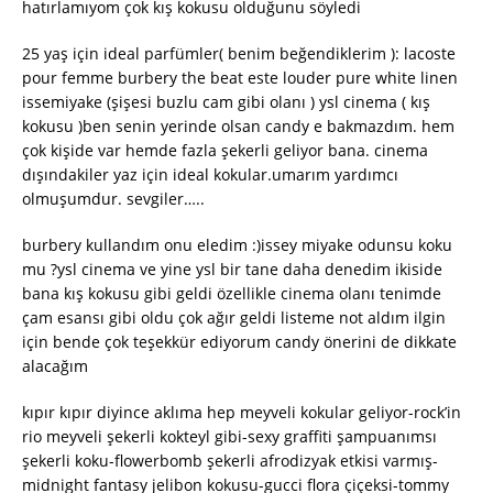
hatırlamıyom çok kış kokusu olduğunu söyledi
25 yaş için ideal parfümler( benim beğendiklerim ): lacoste
pour femme burbery the beat este louder pure white linen
issemiyake (şişesi buzlu cam gibi olanı ) ysl cinema ( kış
kokusu )ben senin yerinde olsan candy e bakmazdım. hem
çok kişide var hemde fazla şekerli geliyor bana. cinema
dışındakiler yaz için ideal kokular.umarım yardımcı
olmuşumdur. sevgiler…..
burbery kullandım onu eledim :)issey miyake odunsu koku
mu ?ysl cinema ve yine ysl bir tane daha denedim ikiside
bana kış kokusu gibi geldi özellikle cinema olanı tenimde
çam esansı gibi oldu çok ağır geldi listeme not aldım ilgin
için bende çok teşekkür ediyorum candy önerini de dikkate
alacağım
kıpır kıpır diyince aklıma hep meyveli kokular geliyor-rock’in
rio meyveli şekerli kokteyl gibi-sexy graffiti şampuanımsı
şekerli koku-flowerbomb şekerli afrodizyak etkisi varmış-
midnight fantasy jelibon kokusu-gucci flora çiçeksi-tommy